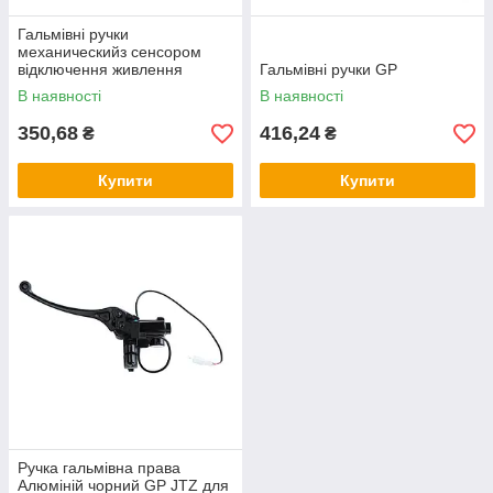
Гальмівні ручки
механическийз сенсором
відключення живлення
Гальмівні ручки GP
мотора Wuxing 49PPD
В наявності
В наявності
350,68
416,24
₴
₴
Купити
Купити
Ручка гальмівна права
Алюмiнiй чорний GP JTZ для