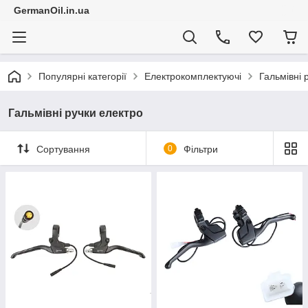
GermanOil.in.ua
Популярні категорії
Електрокомплектуючі
Гальмівні 
Гальмівні ручки електро
Сортування
0
Фільтри