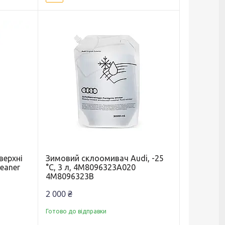
верхні
Зимовий склоомивач Audi, -25
eaner
°C, 3 л, 4M8096323A020
4M8096323B
2 000 ₴
Готово до відправки