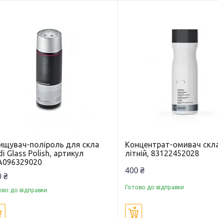
ищувач-поліроль для скла
Концентрат-омивач ск
i Glass Polish, артикул
літній, 83122452028
A096329020
400 ₴
 ₴
Готово до відправки
ово до відправки
Купити
Купити