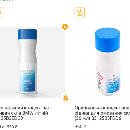
Купити
Купити
–18%
Залишилось 25 днів
игінальний концентрат-
Оригінальна концентров
ивач скла BMW літній
рідина для омивання с
125B5EDC9
(50 мл) 83125B5FDD6
 ₴
350 ₴
550 ₴