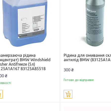
замерзаюча рідина
Рідина для омивання скл
онцентрат) BMW Windshield
антилід BMW (83125A1A
her Antifreeze (5л)
125A1A167 83125A85518
300 ₴
00 ₴
Готово до відправки
аявності
Купити
Купити