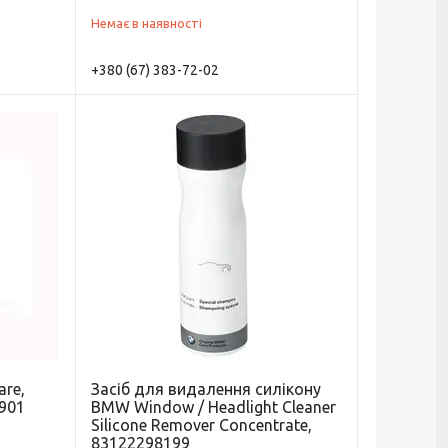
Немає в наявності
+380 (67) 383-72-02
are,
Засіб для видалення силікону
8901
BMW Window / Headlight Cleaner
Silicone Remover Concentrate,
83122298199