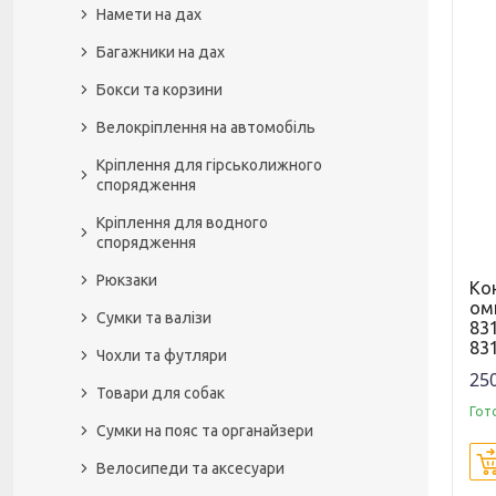
Намети на дах
Багажники на дах
Бокси та корзини
Велокріплення на автомобіль
Кріплення для гірськолижного
спорядження
Кріплення для водного
спорядження
Рюкзаки
Ко
ом
Сумки та валізи
83
83
Чохли та футляри
250
Товари для собак
Гот
Сумки на пояс та органайзери
Велосипеди та аксесуари