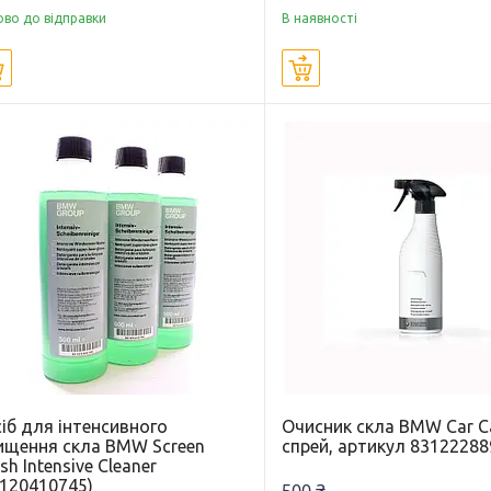
ово до відправки
В наявності
Купити
Купити
іб для інтенсивного
Очисник скла BMW Car C
ищення скла BMW Screen
спрей, артикул 8312228
h Intensive Cleaner
3120410745)