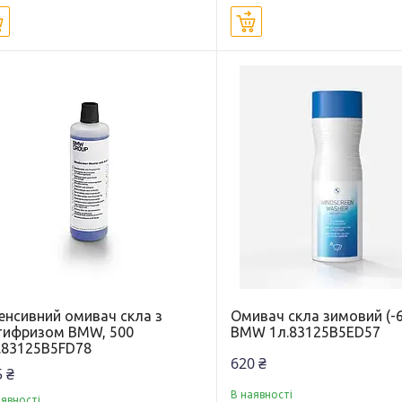
Купити
Купити
тенсивний омивач скла з
Омивач скла зимовий (-6
тифризом BMW, 500
BMW 1л.83125B5ED57
.83125B5FD78
620 ₴
 ₴
В наявності
аявності