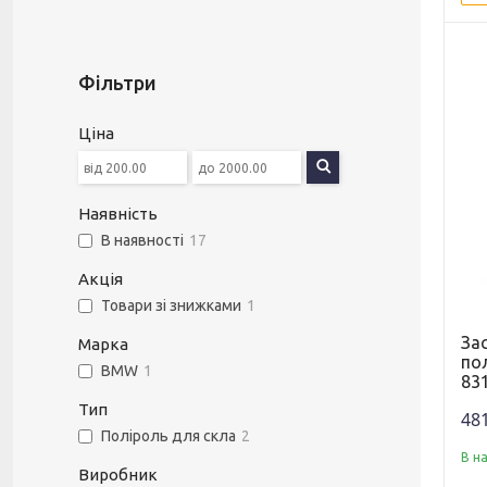
Фільтри
Ціна
Наявність
В наявності
17
Акція
Товари зі знижками
1
За
Марка
по
BMW
1
83
Тип
481
Поліроль для скла
2
В н
Виробник