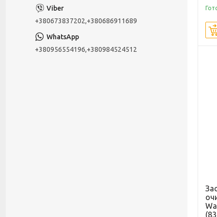
Гот
+380673837202,+380686911689
+380956554196,+380984524512
Зас
оч
Was
(8