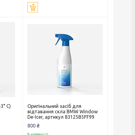
Купити
3° C)
Оригінальний засіб для
відтавання скла BMW Window
De-Icer, артикул 83125B5FF99
800 ₴
В наявності