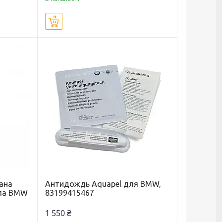
Купити
ана
Антидождь Aquapel для BMW,
кла BMW
83199415467
1 550 ₴