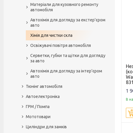
Матеріали для кузовного ремонту
автомобіля
Автохімія для догляду за екстер'єром
авто
Хімія для чистки скла
Освіжувачі повітря автомобіля
Серветки, губки та щітки для догляду
за авто
Не
Автохімія для догляду за інтер’єром
(к
авто
Was
83
Тюнінг автомобіля
1 9
Автоелектроніка
В н
ГРМ / Помпа
Мототовари
Циліндри для замків