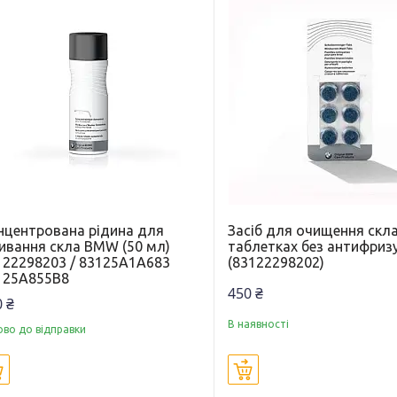
нцентрована рідина для
Засіб для очищення скла
ивання скла BMW (50 мл)
таблетках без антифриз
122298203 / 83125A1A683
(83122298202)
125A855B8
450 ₴
 ₴
В наявності
ово до відправки
Купити
Купити