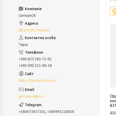
GermanOil
Дрогобич, Україна
Тарас
+380 (67) 383-72-02
+380 (99) 522-80-38
https://germanoil.in.ua/
Ор
germanoil@i.ua
ом
83
+380673837202, +380995228038
450