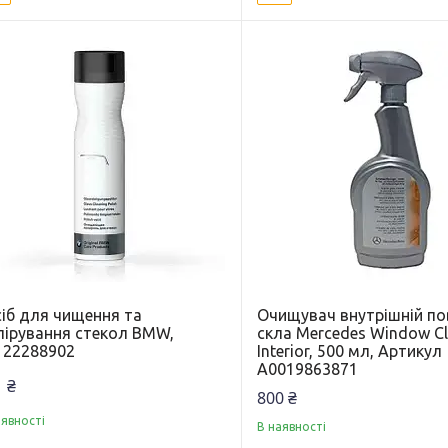
сіб для чищення та
Очищувач внутрішній по
лірування стекол BMW,
скла Mercedes Window Cl
122288902
Interior, 500 мл, Артикул
A0019863871
 ₴
800 ₴
аявності
В наявності