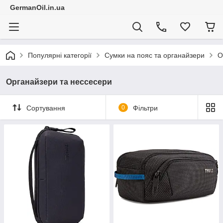
GermanOil.in.ua
Популярні категорії
Сумки на пояс та органайзери
О
Органайзери та нессесери
Сортування
0
Фільтри