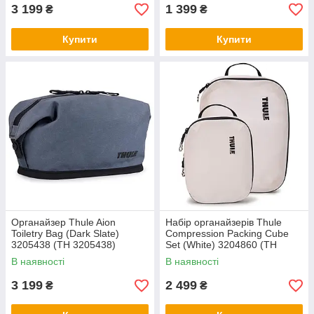
3 199
1 399
₴
₴
Купити
Купити
Органайзер Thule Aion
Набір органайзерів Thule
Toiletry Bag (Dark Slate)
Compression Packing Cube
3205438 (TH 3205438)
Set (White) 3204860 (TH
3204860)
В наявності
В наявності
3 199
2 499
₴
₴