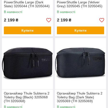
PowerShuttle Large (Dark
PowerShuttle Large (Vetiver
Slate) 3205044 (TH 3205044)
Grey) 3205045 (TH 3205045)
В наявності
В наявності
2 199
2 199
₴
₴
Купити
Купити
Органайзер Thule Subterra 2
Органайзер Thule Subterra 2
Toiletry Bag (Black) 3205068
Toiletry Bag (Dark Slate)
(TH 3205068)
3205069 (TH 3205069)
В наявності
В наявності