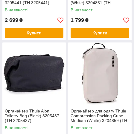
3205441 (TH 3205441)
(White) 3204861 (TH
3204861)
В наявності
В наявності
2 699
1 799
₴
₴
Купити
Купити
Органайзер Thule Aion
Органайзер для одягу Thule
Toiletry Bag (Black) 3205437
Compression Packing Cube
(TH 3205437)
Medium (White) 3204859 (TH
3204859)
В наявності
В наявності