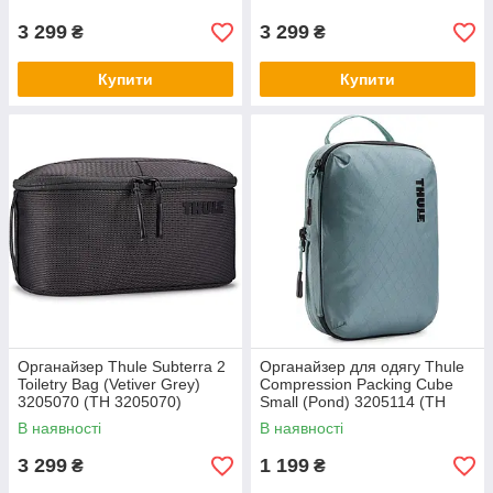
3 299
3 299
₴
₴
Купити
Купити
Органайзер Thule Subterra 2
Органайзер для одягу Thule
Toiletry Bag (Vetiver Grey)
Compression Packing Cube
3205070 (TH 3205070)
Small (Pond) 3205114 (TH
3205114)
В наявності
В наявності
3 299
1 199
₴
₴