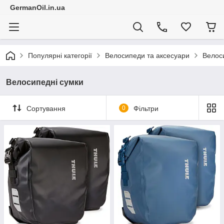
GermanOil.in.ua
Популярні категорії
Велосипеди та аксесуари
Велос
Велосипедні сумки
Сортування
0
Фільтри