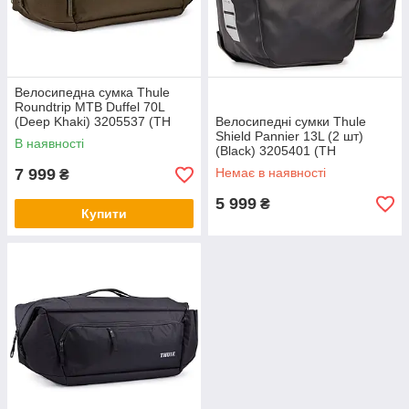
Велосипедна сумка Thule
Roundtrip MTB Duffel 70L
(Deep Khaki) 3205537 (TH
Велосипедні сумки Thule
3205537)
Shield Pannier 13L (2 шт)
В наявності
(Black) 3205401 (TH
3205401)
7 999
Немає в наявності
₴
5 999
₴
Купити