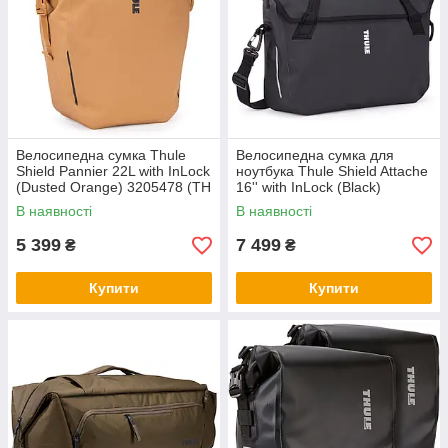
Велосипедна сумка Thule
Велосипедна сумка для
Shield Pannier 22L with InLock
ноутбука Thule Shield Attache
(Dusted Orange) 3205478 (TH
16'' with InLock (Black)
3205478)
3205479 (TH 3205479)
В наявності
В наявності
5 399
7 499
₴
₴
Купити
Купити