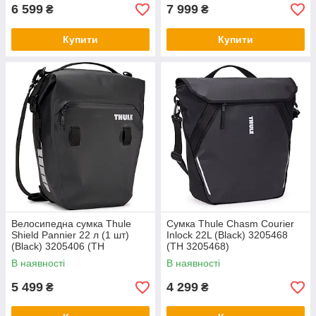
6 599
7 999
₴
₴
Купити
Купити
Велосипедна сумка Thule
Сумка Thule Chasm Courier
Shield Pannier 22 л (1 шт)
Inlock 22L (Black) 3205468
(Black) 3205406 (TH
(TH 3205468)
3205406)
В наявності
В наявності
5 499
4 299
₴
₴