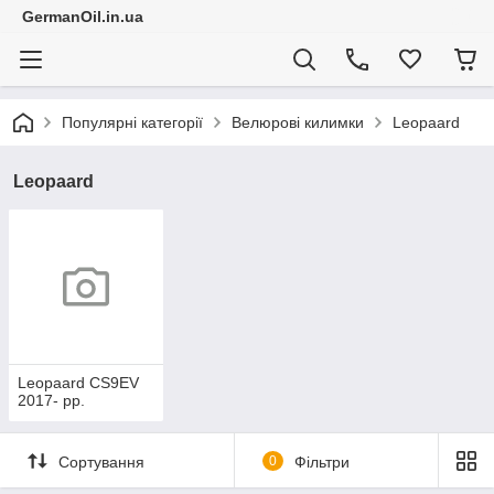
GermanOil.in.ua
Популярні категорії
Велюрові килимки
Leopaard
Leopaard
Leopaard CS9EV
2017- рр.
Сортування
0
Фільтри