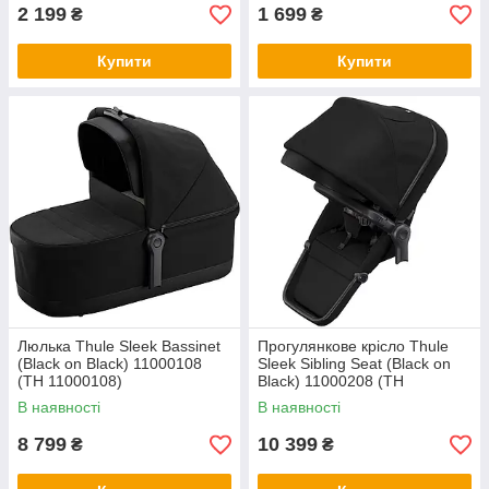
2 199
1 699
₴
₴
Купити
Купити
Люлька Thule Sleek Bassinet
Прогулянкове крісло Thule
(Black on Black) 11000108
Sleek Sibling Seat (Black on
(TH 11000108)
Black) 11000208 (TH
11000208)
В наявності
В наявності
8 799
10 399
₴
₴