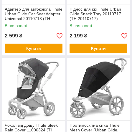
Адаптер для автокрісла Thule
Піднос для їжі Thule Urban
Urban Glide Car Seat Adapter
Glide Snack Tray 20110717
Universal 20110713 (TH
(TH 20110717)
20110713)
В наявності
В наявності
2 599
2 199
₴
₴
Купити
Купити
Чохол від дощу Thule Sleek
Протимоскітна сітка Thule
Rain Cover 11000324 (TH
Mesh Cover (Urban Glide,