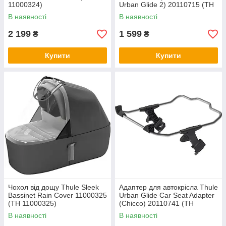
11000324)
Urban Glide 2) 20110715 (TH
20110715)
В наявності
В наявності
2 199
1 599
₴
₴
Купити
Купити
Чохол від дощу Thule Sleek
Адаптер для автокрісла Thule
Bassinet Rain Cover 11000325
Urban Glide Car Seat Adapter
(TH 11000325)
(Chicco) 20110741 (TH
20110741)
В наявності
В наявності