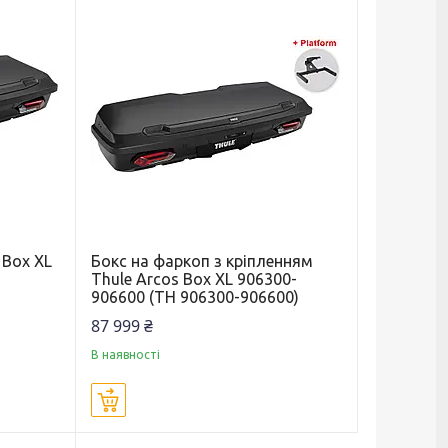
 Box XL
Бокс на фаркоп з кріпленням
Thule Arcos Box XL 906300-
906600 (TH 906300-906600)
87 999 ₴
В наявності
Купити