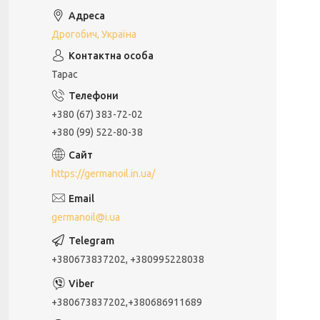
Дрогобич, Україна
Тарас
+380 (67) 383-72-02
+380 (99) 522-80-38
https://germanoil.in.ua/
germanoil@i.ua
+380673837202, +380995228038
+380673837202,+380686911689