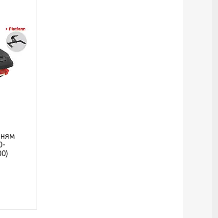
нням
0-
00)