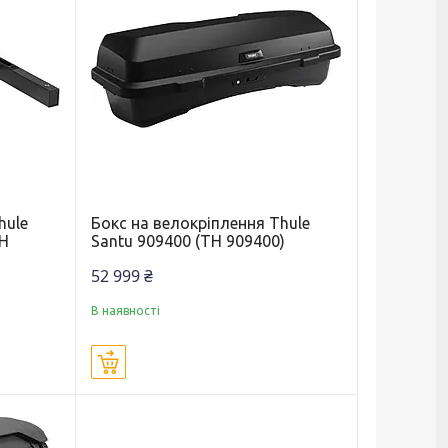
hule
Бокс на велокріплення Thule
TH
Santu 909400 (TH 909400)
52 999 ₴
В наявності
Купити