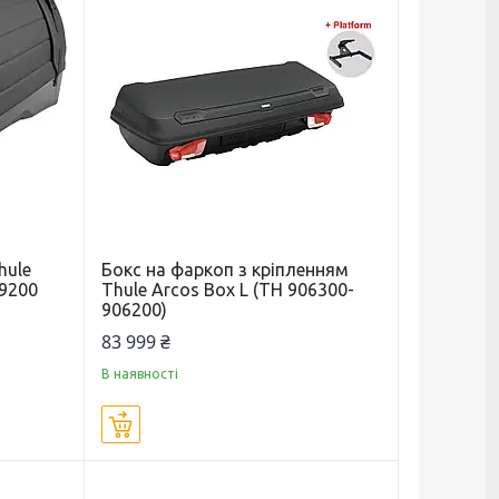
hule
Бокс на фаркоп з кріпленням
09200
Thule Arcos Box L (TH 906300-
906200)
83 999 ₴
В наявності
Купити