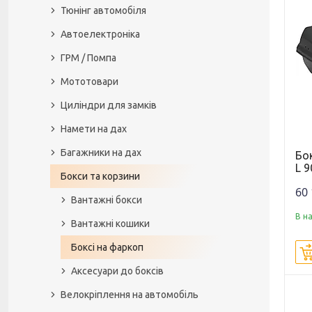
Тюнінг автомобіля
Автоелектроніка
ГРМ / Помпа
Мототовари
Циліндри для замків
Намети на дах
Багажники на дах
Бок
L 9
Бокси та корзини
60 
Вантажні бокси
В н
Вантажні кошики
Боксі на фаркоп
Аксесуари до боксів
Велокріплення на автомобіль