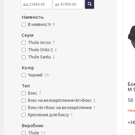
Наявність
В наявності
9
Серія
Thule Arcos
7
Thule Onto 2
2
Thule Santu
2
Колір
Чорний
10
Бок
Тип
M 
Бокс
7
56 
Бокс на велокріплення<br>Бокс
2
Бокс<br>Бокс на велокріплення
1
Нем
Кріплення для боксу
1
+38
Виробник
Thule
11