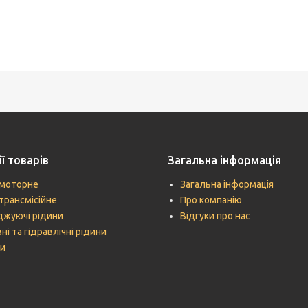
ї товарів
Загальна інформація
моторне
Загальна інформація
трансмісійне
Про компанію
жуючі рідини
Відгуки про нас
ні та гідравлічні рідини
и