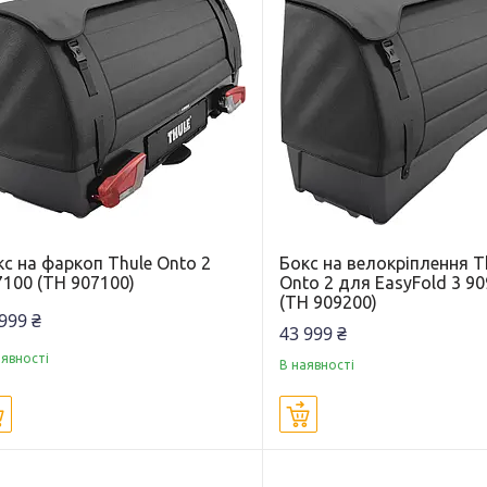
с на фаркоп Thule Onto 2
Бокс на велокріплення T
7100 (TH 907100)
Onto 2 для EasyFold 3 9
(TH 909200)
999 ₴
43 999 ₴
аявності
В наявності
Купити
Купити