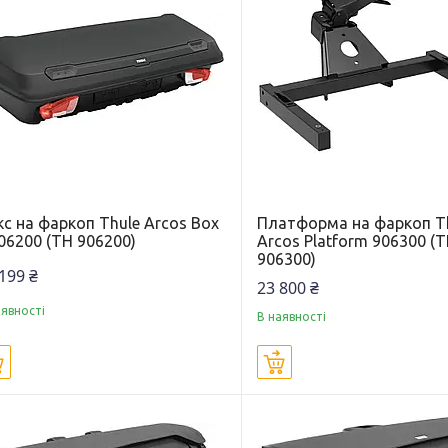
с на фаркоп Thule Arcos Box
Платформа на фаркоп T
06200 (TH 906200)
Arcos Platform 906300 (
906300)
199 ₴
23 800 ₴
аявності
В наявності
Купити
Купити