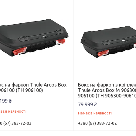
с на фаркоп Thule Arcos Box
Бокс на фаркоп з кріпле
906100 (TH 906100)
Thule Arcos Box M 90630
906100 (TH 906300-9061
199 ₴
79 999 ₴
ає в наявності
Немає в наявності
0 (67) 383-72-02
+380 (67) 383-72-02