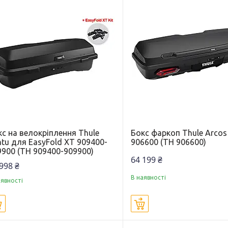
с на велокріплення Thule
Бокс фаркоп Thule Arcos
tu для EasyFold XT 909400-
906600 (TH 906600)
9900 (TH 909400-909900)
64 199 ₴
998 ₴
В наявності
аявності
Купити
Купити