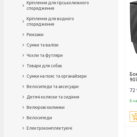
Кріплення для гірськолижного
спорядження
Кріплення для водного
спорядження
Рюкзаки
Сумки та валізи
Чохли та футляри
Товари для собак
Бок
Сумки на пояс та органайзери
90
Велосипеди та аксесуари
72 
Дитячі коляски та сидіння
В н
Велюрові килимки
Велосипеди
Електрокомплектуючі