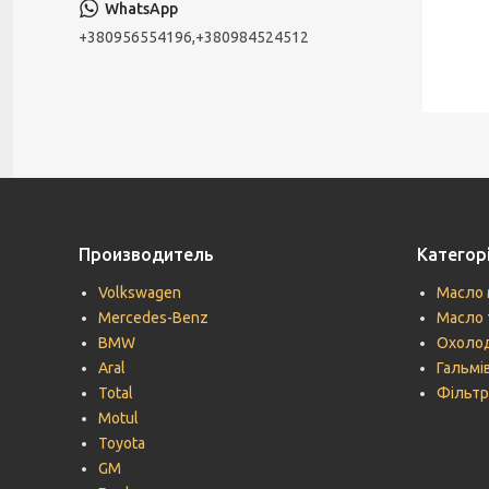
+380956554196,+380984524512
Производитель
Категорі
Volkswagen
Масло 
Mercedes-Benz
Масло 
BMW
Охолод
Aral
Гальмів
Total
Фільтр
Motul
Toyota
GM