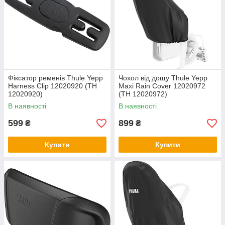
Фіксатор ременів Thule Yepp
Чохол від дощу Thule Yepp
Harness Clip 12020920 (TH
Maxi Rain Cover 12020972
12020920)
(TH 12020972)
В наявності
В наявності
599
899
₴
₴
Купити
Купити