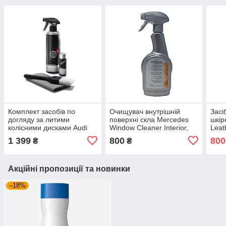
Комплект засобів по
Очищувач внутрішній
Засі
догляду за литими
поверхні скла Mercedes
шкір
колісними дисками Audi
Window Cleaner Interior,
Leat
Rim Cleaner Set артикул
500 мл, Артикул
арти
1 399
800
800
₴
₴
00A096327020
A0019863871
89A
Акційні пропозиції та новинки
–18%