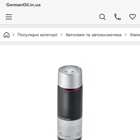
GermanOil.in.ua
Популярні категорії
Автохімія та автокосметика
Хімі