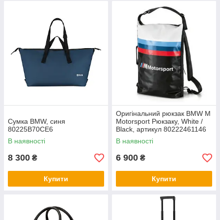
Оригінальний рюкзак BMW M
Сумка BMW, синя
Motorsport Рюкзаку, White /
80225B70CE6
Black, артикул 80222461146
В наявності
В наявності
8 300
6 900
₴
₴
Купити
Купити