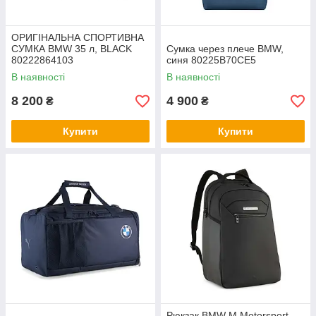
ОРИГІНАЛЬНА СПОРТИВНА
СУМКА BMW 35 л, BLACK
Сумка через плече BMW,
80222864103
синя 80225B70CE5
В наявності
В наявності
8 200
4 900
₴
₴
Купити
Купити
Рюкзак BMW M Motorsport