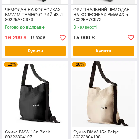
ЧЕМОДАН НА КОЛЕСИКАХ
ОРИГІНАЛЬНИЙ ЧЕМОДАН
BMW M ТЕМНО-СІРИЙ 43 Л.
НА КОЛЕСИКАХ BMW 43 л.
80225A7C973
80225A7C972
Готово до відправки
В наявності
16 299
15 000
₴
₴
16 800 ₴
Купити
Купити
–12%
–18%
Сумка BMW 15л Black
Сумка BMW 15л Beige
80222864107
80222864108