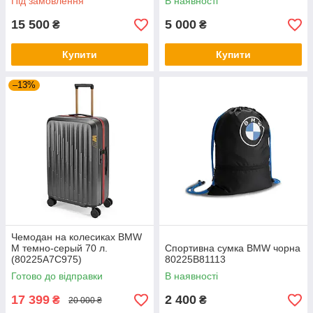
Під замовлення
В наявності
15 500
5 000
₴
₴
Купити
Купити
–13%
Чемодан на колесиках BMW
M темно-серый 70 л.
Спортивна сумка BMW чорна
(80225A7C975)
80225B81113
Готово до відправки
В наявності
17 399
2 400
₴
₴
20 000 ₴