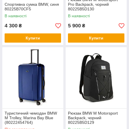
Спортивна сумка BMW, синя
Pro Backpack, чорний
80225B70CF5
80225B5D130
В наявності
В наявності
4 300
5 900
₴
₴
Купити
Купити
Туриcтичний чемодан BMW
Рюкзак BMW M Motorsport
M Trolley, Marina Bay Blue
Backpack, чорний
(80222454764)
80225B5D129