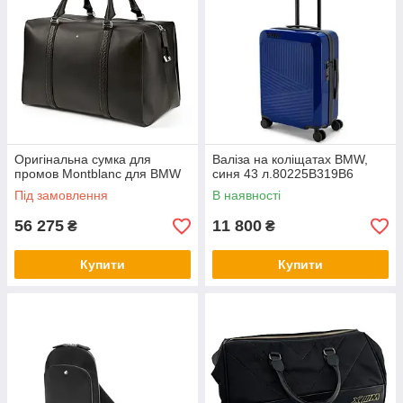
Оригінальна сумка для
Валіза на коліщатах BMW,
промов Montblanc для BMW
синя 43 л.80225B319B6
Під замовлення
В наявності
56 275
11 800
₴
₴
Купити
Купити