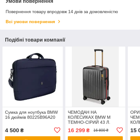
Умови повернення
Повернення товару впродовж 14 днів за домовленістю
Всі умови повернення
Подібні товари компанії
Сумка для ноутбука BMW
ЧЕМОДАН НА
ОРИ
16 дюймів 80225B96A20
КОЛЕСИКАХ BMW M
ЧЕМ
ТЕМНО-СІРИЙ 43 Л.
КОЛ
80225A7C973
802
4 500
16 299
15 
₴
₴
16 800 ₴