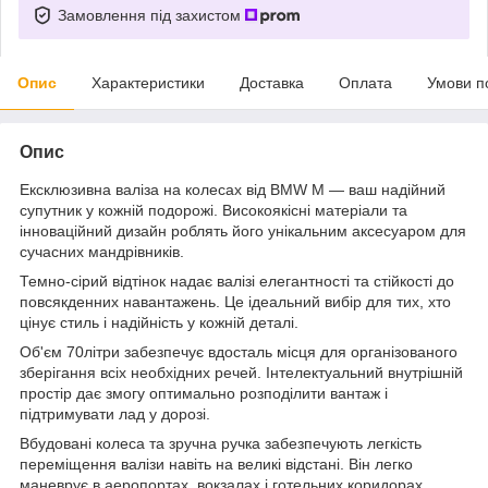
Замовлення під захистом
Опис
Характеристики
Доставка
Оплата
Умови п
Опис
Ексклюзивна валіза на колесах від BMW M — ваш надійний
супутник у кожній подорожі. Високоякісні матеріали та
інноваційний дизайн роблять його унікальним аксесуаром для
сучасних мандрівників.
Темно-сірий відтінок надає валізі елегантності та стійкості до
повсякденних навантажень. Це ідеальний вибір для тих, хто
цінує стиль і надійність у кожній деталі.
Об'єм 70літри забезпечує вдосталь місця для організованого
зберігання всіх необхідних речей. Інтелектуальний внутрішній
простір дає змогу оптимально розподілити вантаж і
підтримувати лад у дорозі.
Вбудовані колеса та зручна ручка забезпечують легкість
переміщення валізи навіть на великі відстані. Він легко
маневрує в аеропортах, вокзалах і готельних коридорах.