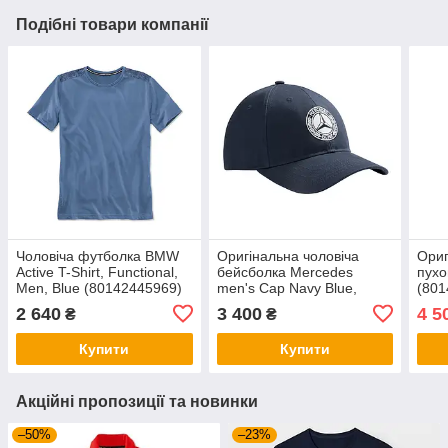
Подібні товари компанії
Чоловіча футболка BMW
Оригінальна чоловіча
Ориг
Active T-Shirt, Functional,
бейсболка Mercedes
пухо
Men, Blue (80142445969)
men's Cap Navy Blue,
(801
100% Cotton (B66041540)
2 640
3 400
4 5
₴
₴
Купити
Купити
Акційні пропозиції та новинки
–50%
–23%