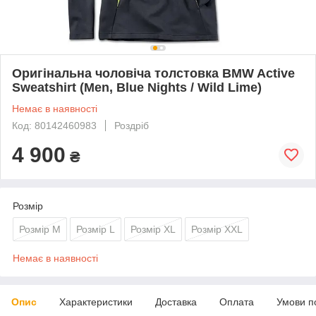
Оригінальна чоловіча толстовка BMW Active
Sweatshirt (Men, Blue Nights / Wild Lime)
Немає в наявності
Код: 80142460983
Роздріб
4 900
₴
Розмір
Розмір M
Розмір L
Розмір XL
Розмір XXL
Немає в наявності
Опис
Характеристики
Доставка
Оплата
Умови п