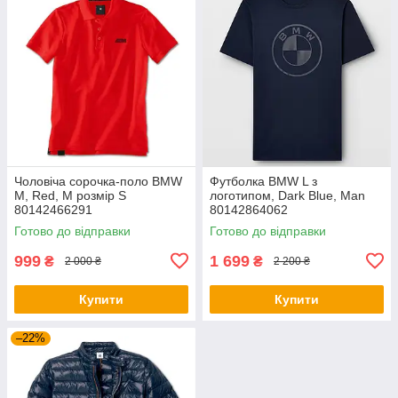
Чоловіча сорочка-поло BMW
Футболка BMW L з
M, Red, M розмір S
логотипом, Dark Blue, Man
80142466291
80142864062
Готово до відправки
Готово до відправки
999
1 699
₴
₴
2 000 ₴
2 200 ₴
Купити
Купити
–22%