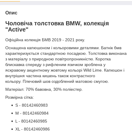
Опис
Чоловіча толстовка BMW, колекція
"Active"
Офіційна колекція БМВ 2019 - 2021 року.
Оснащена капюшоном і кольоровими деталями. Батнік бмв
характеризується стандартною посадкою. Толстовка виконана
з матеріалу з природною повітропроникністю. Коротка
блискавка спереду з рифленим язичком зроблена у
яскравому акцентному жовтому кольорі Wild Lime. Капюшон і
внутрішня частина кишень також контрастного
кольору. Плечовий шов оздоблений матовою смугою.
Матеріал: 70% бавовна, 30% поліестер.
Розмірна сітка:
S - 80142460983
M - 80142460984
L - 80142460985
XL - 80142460986