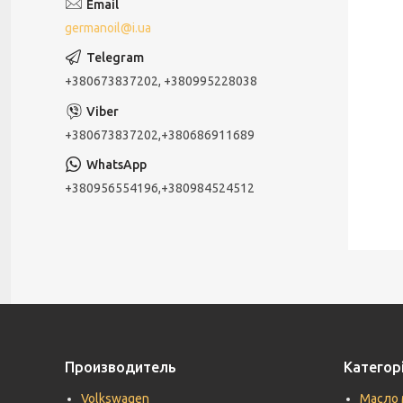
germanoil@i.ua
+380673837202, +380995228038
+380673837202,+380686911689
+380956554196,+380984524512
Производитель
Категорі
Volkswagen
Масло 