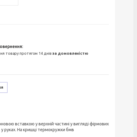
ння товару протягом 14 днів
за домовленістю
ня
овою вставкою у верхній частині у вигляді фірмових
 у руках. На кришці термокружки бмв