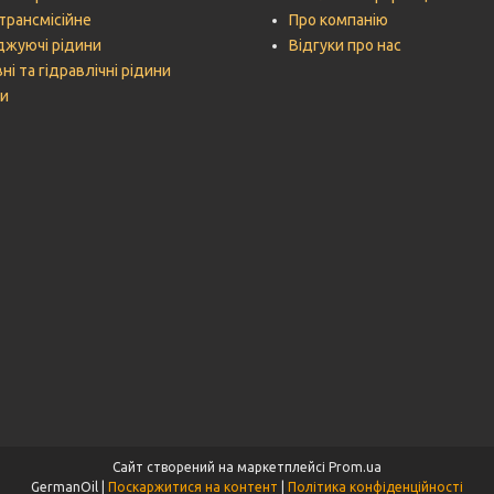
трансмісійне
Про компанію
жуючі рідини
Відгуки про нас
ні та гідравлічні рідини
и
Сайт створений на маркетплейсі
Prom.ua
GermanOil |
Поскаржитися на контент
|
Політика конфіденційності