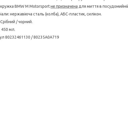
кружка BMW M Motorsport
не призначена
для миття в посудомийній 
іали: нержавіюча сталь (колба), АБС-пластик, силікон.
 Срібний / чорний.
 450 мл.
ул 80232461130 / 80235A0A719