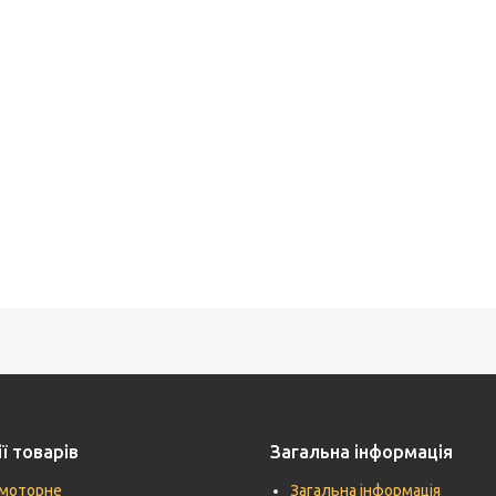
ї товарів
Загальна інформація
моторне
Загальна інформація