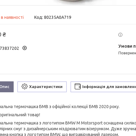
 в наявності
Код:
80235A0A719
0 ₴
73837202
поверне
Опис
Характеристики
Інформація для замовлен
нальна термочашка БМВ з офіційної колекції БМВ 2020 року.
оригінальний товар!
нальна термочашка з логотипом BMW M Motorsport оснащена силікон
лірних смуг з дизайнерським ніздрюватим візерунком. Дуже зручна
имна кнопка з логотипом BMW, що вигравіруваний лазером.