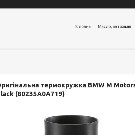
Головна
Масло, автохімія
ригінальна термокружка BMW M Motorspo
lack (80235A0A719)