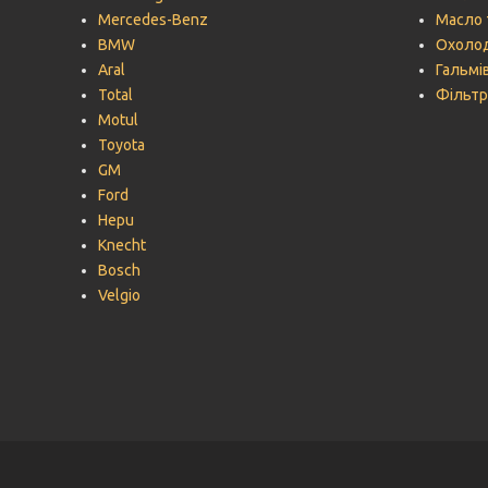
Mercedes-Benz
Масло 
BMW
Охолод
Aral
Гальмів
Total
Фільтр
Motul
Toyota
GM
Ford
Hepu
Knecht
Bosch
Velgio