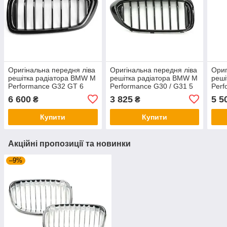
Оригінальна передня ліва
Оригінальна передня ліва
Ориг
решітка радіатора BMW M
решітка радіатора BMW M
реші
Performance G32 GT 6
Performance G30 / G31 5
Perf
серія, Black
серія, Black
сері
6 600
3 825
5 5
₴
₴
Купити
Купити
Акційні пропозиції та новинки
–9%