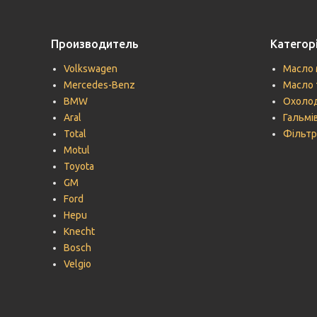
Производитель
Категорі
Volkswagen
Масло 
Mercedes-Benz
Масло 
BMW
Охолод
Aral
Гальмів
Total
Фільтр
Motul
Toyota
GM
Ford
Hepu
Knecht
Bosch
Velgio