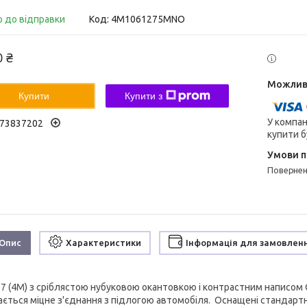
о до відправки
Код:
4M1061275MNO
0 ₴
Купити
Купити з
У компан
73837202
купити б
поверне
Опис
Характеристики
Інформація для замовлен
Q7 (4M) з сріблястою нубуковою окантовкою і контрастним написом 
ається міцне з'єднання з підлогою автомобіля. Оснащені стандарт