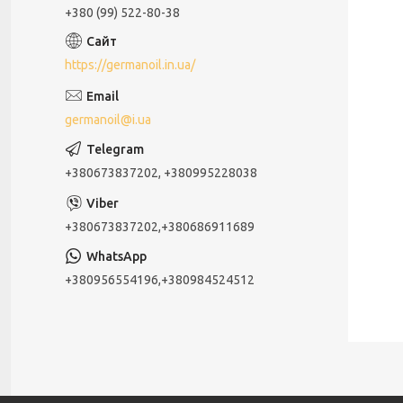
+380 (99) 522-80-38
https://germanoil.in.ua/
germanoil@i.ua
+380673837202, +380995228038
+380673837202,+380686911689
+380956554196,+380984524512