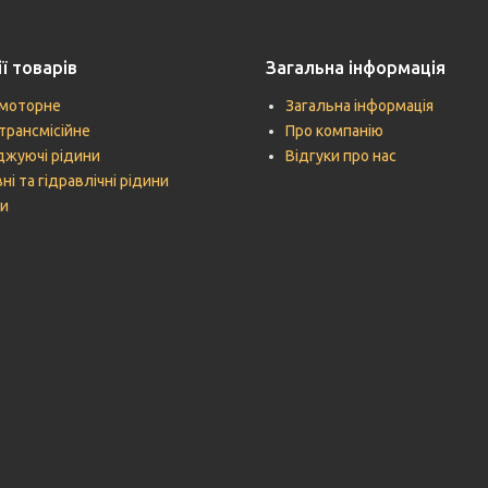
ї товарів
Загальна інформація
моторне
Загальна інформація
трансмісійне
Про компанію
жуючі рідини
Відгуки про нас
ні та гідравлічні рідини
и