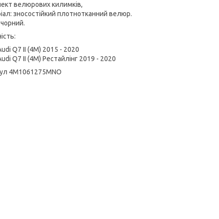
ект велюрових килимків,
іал: зносостійкий плотнотканний велюр.
 чорний.
ість:
Audi Q7 II (4M) 2015 - 2020
Audi Q7 II (4M) Рестайлінг 2019 - 2020
кул 4M1061275MNO