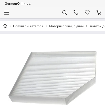
GermanOil.in.ua
Популярні категорії
Моторні оливи, рідини
Фільтри д