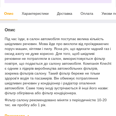
Опис
Характеристики
Доставка
Оплата
Умови п
Опис
Під час їзди, в салон автомобіля поступає велика кількість
шкідливих речовин. Мова йде про вихлопи від проїжджаючих
поруч машин, кіптяви і пилу. Ясна річ, що вдихати чадний газ і
оксид азоту не дуже корисно. Для того, щоб шкідливі
речовини не потрапляли в салон, використовується фільтр
повітря, що подається до салону автомобіля. Компанія Knecht
є одним з лідерів виробництва автомобільних фільтрів,
зокрема фільтрів салону. Такий фільтр береже не тільки
здоров'я водія та пасажирів. Він обмежує потрапляння
шкідливих речовин у кондіціонер і радіатор опалення
автомобіля. Саме тому іноді зустрічаються й інші його назви:
фільтр обігрівача або фільтр кондіціонера.
Фільтр салону рекомендовано міняти з періодичністю 10-20
тис. км пробігу або 1 рік.
Приховати