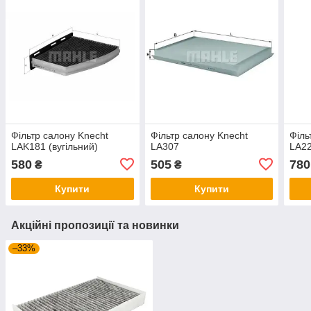
Фільтр салону Knecht
Фільтр салону Knecht
Філь
LAK181 (вугільний)
LA307
LA2
580
505
780
₴
₴
Купити
Купити
Акційні пропозиції та новинки
–33%