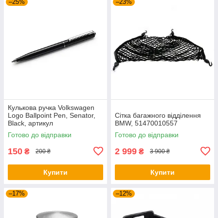
–25%
–23%
Кулькова ручка Volkswagen
Logo Ballpoint Pen, Senator,
Сітка багажного відділення
Black, артикул
BMW, 51470010557
000087703ME041
Готово до відправки
Готово до відправки
150
2 999
₴
₴
200 ₴
3 900 ₴
Купити
Купити
–17%
–12%