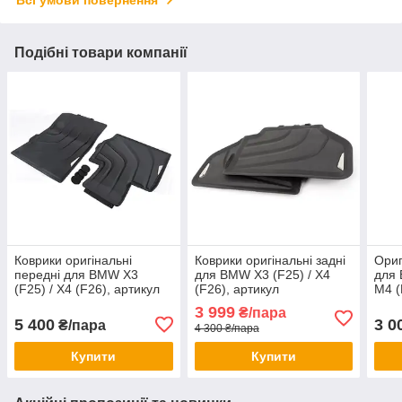
Всі умови повернення
Подібні товари компанії
Коврики оригінальні
Коврики оригінальні задні
Ориг
передні для BMW X3
для BMW X3 (F25) / X4
для 
(F25) / X4 (F26), артикул
(F26), артикул
M4 (
51472458442
51472286003
514
3 999
₴/пара
5 400
3 0
₴/пара
4 300 ₴/пара
Купити
Купити