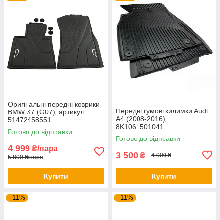
Оригінальні передні коврики
Передні гумові килимки Audi
BMW X7 (G07), артикул
A4 (2008-2016),
51472458551
8K1061501041
Готово до відправки
Готово до відправки
4 999
₴/пара
3 500
₴
4 000 ₴
5 800 ₴/пара
Купити
Купити
–11%
–11%