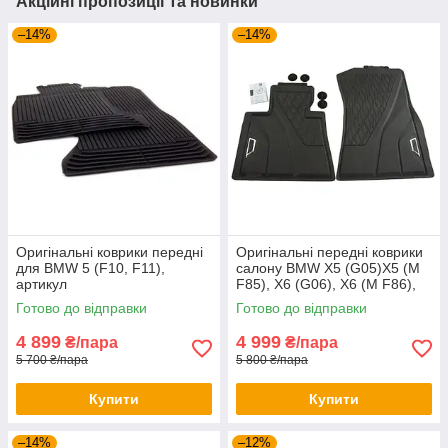
Акційні пропозиції та новинки
–14%
–14%
Оригінальні коврики передні
Оригінальні передні коврики
для BMW 5 (F10, F11),
салону BMW X5 (G05)X5 (M
артикул
F85), X6 (G06), X6 (M F86),
51472153725/51475B70A00
X7 (G07), XM (G09),
Готово до відправки
Готово до відправки
51472458551
4 899
4 999
₴/пара
₴/пара
5 700 ₴/пара
5 800 ₴/пара
Купити
Купити
–14%
–12%