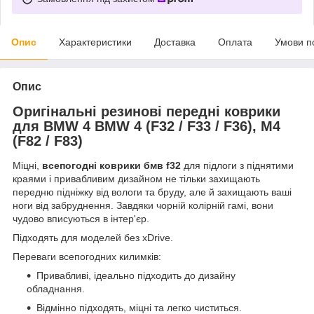
Опис
Характеристики
Доставка
Оплата
Умови п
Опис
Оригінальні резинові передні коврики
для BMW 4 BMW 4 (F32 / F33 / F36), M4
(F82 / F83)
Міцні,
всепогодні коврики бмв f32
для підлоги з піднятими
краями і привабливим дизайном не тільки захищають
передню підніжку від вологи та бруду, але й захищають ваші
ноги від забруднення. Завдяки чорній колірній гамі, вони
чудово вписуються в інтер'єр.
Підходять для моделей без xDrive.
Переваги всепогодних килимків:
Привабливі, ідеально підходить до дизайну
обладнання.
Відмінно підходять, міцні та легко чиститься.