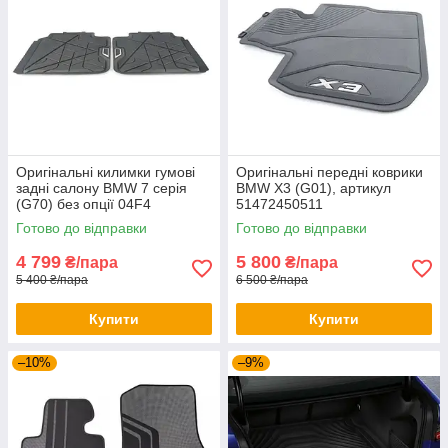
Оригінальні килимки гумові
Оригінальні передні коврики
задні салону BMW 7 серія
BMW X3 (G01), артикул
(G70) без опції 04F4
51472450511
51475A56C43
Готово до відправки
Готово до відправки
4 799
5 800
₴/пара
₴/пара
5 400 ₴/пара
6 500 ₴/пара
Купити
Купити
–10%
–9%