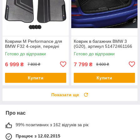
Коврики M Performance для
Коврик в багажник BMW 3
BMW F32 4-серія, передні
(G20), артикул 51472461166
Готово до відправки
Готово до відправки
6 999
7 799
₴
₴
7 800 ₴
8 600 ₴
Купити
Купити
Показати ще
Про нас
99% позитивних з 162 відгуків за рік
Працює з 12.02.2015