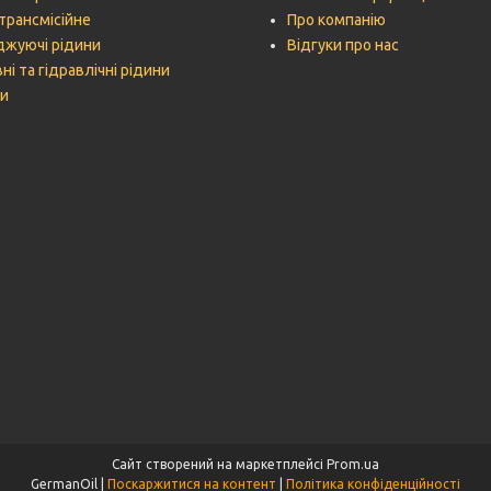
трансмісійне
Про компанію
жуючі рідини
Відгуки про нас
ні та гідравлічні рідини
и
Сайт створений на маркетплейсі
Prom.ua
GermanOil |
Поскаржитися на контент
|
Політика конфіденційності