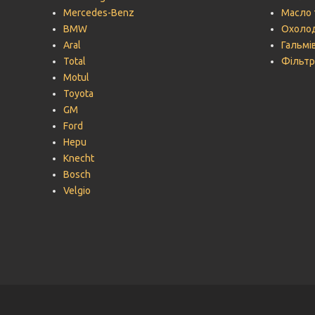
Mercedes-Benz
Масло 
BMW
Охолод
Aral
Гальмів
Total
Фільтр
Motul
Toyota
GM
Ford
Hepu
Knecht
Bosch
Velgio