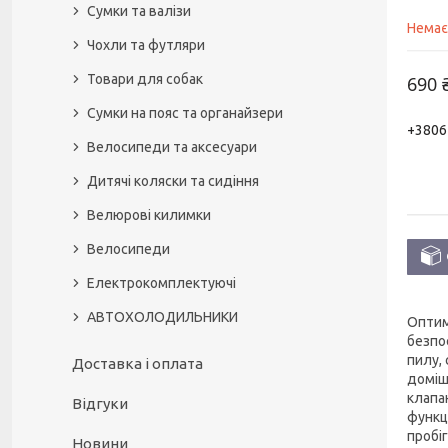
Сумки та валізи
Немає
Чохли та футляри
Товари для собак
690 
Сумки на пояс та органайзери
+3806
Велосипеди та аксесуари
Дитячі коляски та сидіння
Велюрові килимки
Велосипеди
Електрокомплектуючі
АВТОХОЛОДИЛЬНИКИ
Оптим
безпо
пилу,
Доставка і оплата
доміш
клапа
Відгуки
функці
пробіг
Новини