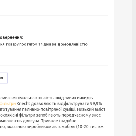
ння товару протягом 14 днів
за домовленістю
ня
ива і мінімальна кількість шкідливих викидів
 фільтри
Knecht дозволяють відфільтрувати 99,9%
иготування паливно-повітряної суміші. Низький вміст
сокоякісні фільтри запобігають передчасному знос
омпонентів двигуна. Тривале і надійне
істю, вказаною виробником автомобіля (10-20 тис. км