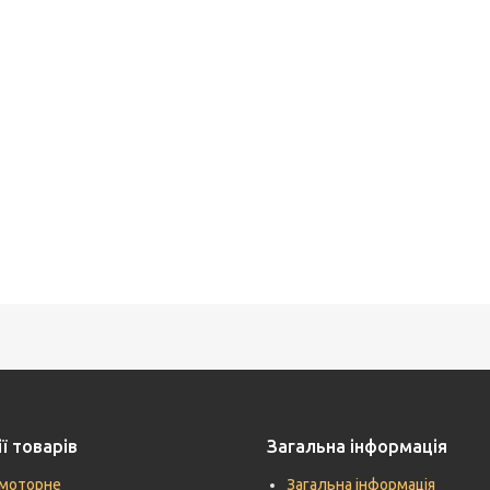
ї товарів
Загальна інформація
моторне
Загальна інформація