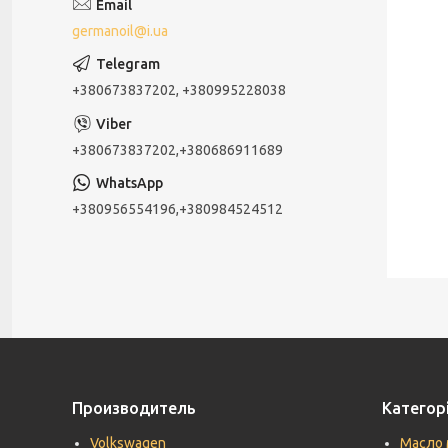
germanoil@i.ua
+380673837202, +380995228038
+380673837202,+380686911689
+380956554196,+380984524512
Производитель
Категорі
Volkswagen
Масло 