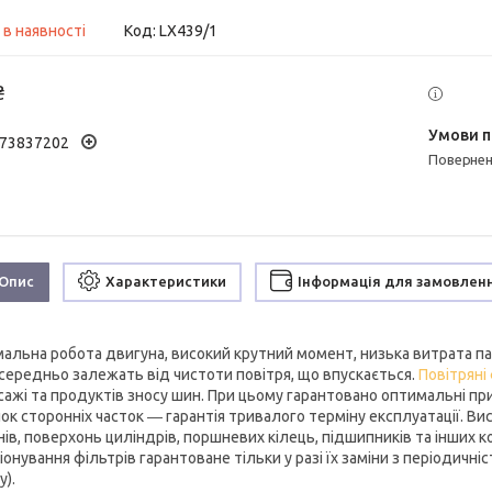
 в наявності
Код:
LX439/1
₴
73837202
поверне
Опис
Характеристики
Інформація для замовлен
альна робота двигуна, високий крутний момент, низька витрата пал
середньо залежать від чистоти повітря, що впускається.
Повітряні
 сажі та продуктів зносу шин. При цьому гарантовано оптимальні пр
ок сторонніх часток ― гарантія тривалого терміну експлуатації. Ви
нів, поверхонь циліндрів, поршневих кілець, підшипників та інших к
онування фільтрів гарантоване тільки у разі їх заміни з періодичн
у).