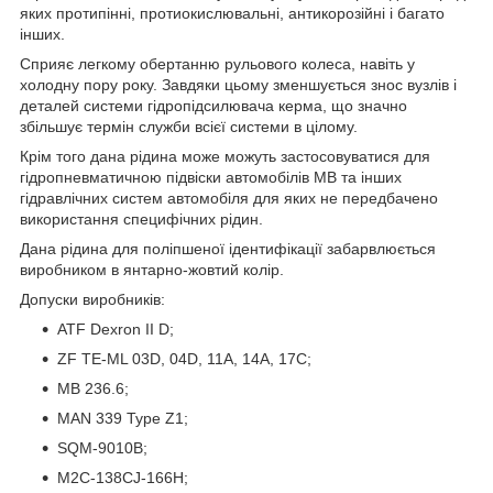
яких протипінні, протиокислювальні, антикорозійні і багато
інших.
Сприяє легкому обертанню рульового колеса, навіть у
холодну пору року. Завдяки цьому зменшується знос вузлів і
деталей системи гідропідсилювача керма, що значно
збільшує термін служби всієї системи в цілому.
Крім того дана рідина може можуть застосовуватися для
гідропневматичною підвіски автомобілів МВ та інших
гідравлічних систем автомобіля для яких не передбачено
використання специфічних рідин.
Дана рідина для поліпшеної ідентифікації забарвлюється
виробником в янтарно-жовтий колір.
Допуски виробників:
ATF Dexron II D;
ZF TE-ML 03D, 04D, 11A, 14А, 17C;
MB 236.6;
MAN 339 Type Z1;
SQM-9010B;
M2C-138CJ-166H;