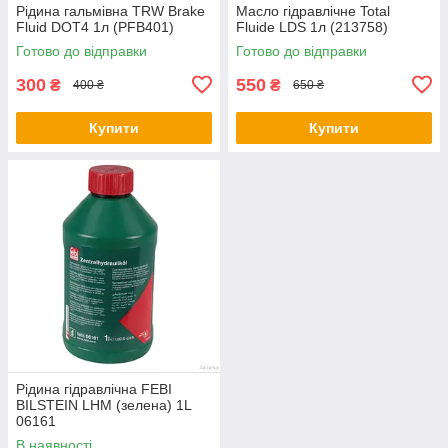
Рідина гальмівна TRW Brake
Масло гідравлічне Total
Fluid DOT4 1л (PFB401)
Fluide LDS 1л (213758)
Готово до відправки
Готово до відправки
300
550
₴
₴
400 ₴
650 ₴
Купити
Купити
Рідина гідравлічна FEBI
BILSTEIN LHM (зелена) 1L
06161
В наявності