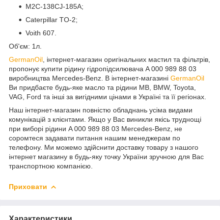
M2C-138CJ-185A;
Caterpillar TO-2;
Voith 607.
Об'єм: 1л.
GermanOil
, інтернет-магазин оригінальних мастил та фільтрів,
пропонує купити рідину гідропідсилювача A 000 989 88 03
виробництва Mercedes-Benz. В інтернет-магазині
GermanOil
Ви придбаєте будь-яке масло та рідини MB, BMW, Toyota,
VAG, Ford та інші за вигідними цінами в Україні та її регіонах.
Наш інтернет-магазин повністю обладнань усіма видами
комунікацій з клієнтами. Якщо у Вас виникли якісь труднощі
при виборі рідини A 000 989 88 03 Mercedes-Benz, не
соромтеся задавати питання нашим менеджерам по
телефону. Ми можемо здійснити доставку товару з нашого
інтернет магазину в будь-яку точку України зручною для Вас
транспортною компанією.
Приховати
Характеристики