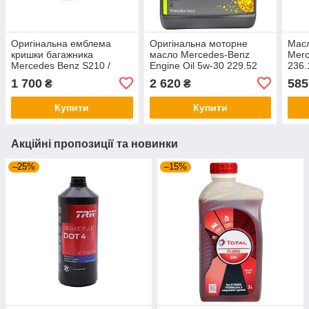
Оригінальна емблема
Оригінальна моторне
Масл
кришки багажника
масло Mercedes-Benz
Merc
Mercedes Benz S210 /
Engine Oil 5w-30 229.52
236.
W210 / C208 / A208
5л. 000989330913
(001
1 700
2 620
585
₴
₴
(2087580058)
Купити
Купити
Акційні пропозиції та новинки
–25%
–15%