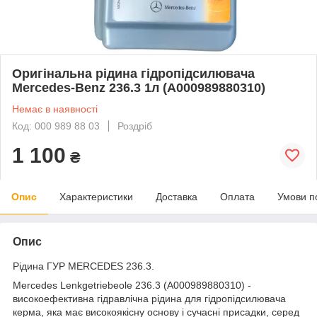
Оригінальна рідина гідропідсилювача
Mercedes-Benz 236.3 1л (A000989880310)
Немає в наявності
Код: 000 989 88 03
Роздріб
1 100
₴
Опис
Характеристики
Доставка
Оплата
Умови п
Опис
Рідина ГУР MERCEDES 236.3.
Mercedes Lenkgetriebeole 236.3 (A000989880310) -
високоефективна гідравлічна рідина для гідропідсилювача
керма, яка має високоякісну основу і сучасні присадки, серед