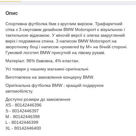
Опис
Спортивна футболка бмв з круглим вирізом. Трафаретний
сітка з 3-смуговим дизайном BMW Motorsport є візуальною і
тактильною відзнакою. У жіночій версії є злегка закруглений
виріз і подовжена спина. З написом BMW Motorsport на
зворотному боці і написом «powered by M» на бічній стороні.
Гумовий логотип BMW присутній на лівому рукаві.
Матеріал: 96% бавовна, 4% еластан.
Усі товари у нашому магазині оригінальні.
Виготовлена на замовлення концерну BMW.
Оригінальна футболка BMW - кращий подарунок
автомобілісту.
Доступні розміри до замовлення
XS - 80142446396
S - 80142446397
M - 80142446398
L - 80142446399
XL - 80142446400