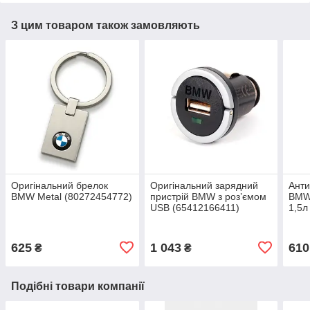
З цим товаром також замовляють
Оригінальний брелок
Оригінальний зарядний
Анти
BMW Metal (80272454772)
пристрій BMW з роз’ємом
BMW 
USB (65412166411)
1,5л
8351
831
625
1 043
610
₴
₴
Подібні товари компанії