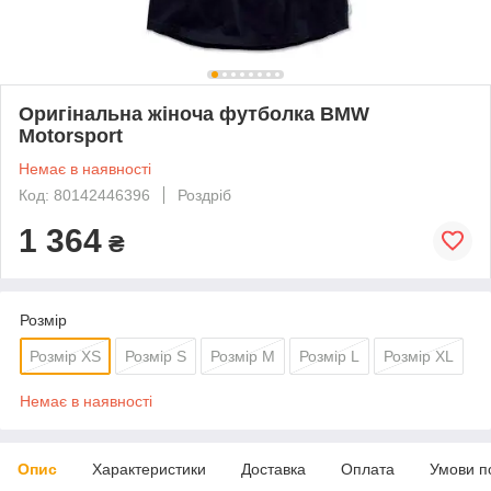
Оригінальна жіноча футболка BMW
Motorsport
Немає в наявності
Код: 80142446396
Роздріб
1 364
₴
Розмір
Розмір XS
Розмір S
Розмір M
Розмір L
Розмір XL
Немає в наявності
Опис
Характеристики
Доставка
Оплата
Умови п