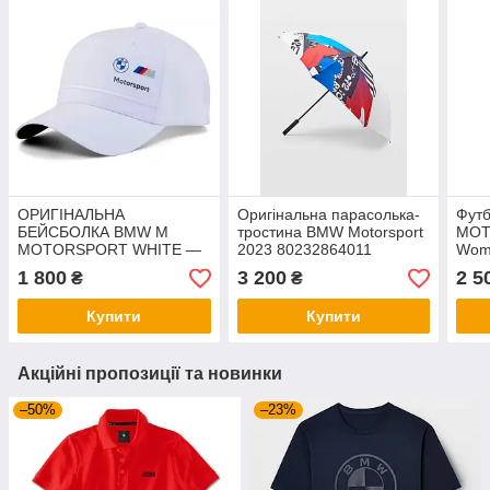
ОРИГІНАЛЬНА
Оригінальна парасолька-
Фут
БЕЙСБОЛКА BMW M
тростина BMW Motorsport
MOT
MOTORSPORT WHITE —
2023 80232864011
Wom
80162864387
801
1 800
3 200
2 5
₴
₴
Купити
Купити
Акційні пропозиції та новинки
–50%
–23%