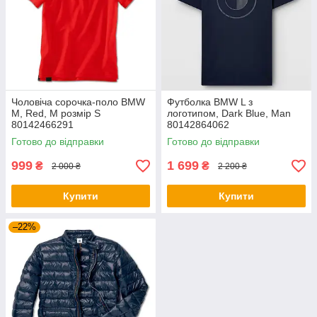
Чоловіча сорочка-поло BMW
Футболка BMW L з
M, Red, M розмір S
логотипом, Dark Blue, Man
80142466291
80142864062
Готово до відправки
Готово до відправки
999
1 699
₴
₴
2 000 ₴
2 200 ₴
Купити
Купити
–22%