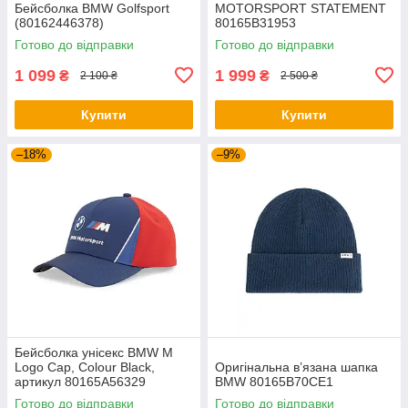
Бейсболка BMW Golfsport
MOTORSPORT STATEMENT
(80162446378)
80165B31953
Готово до відправки
Готово до відправки
1 099
1 999
₴
₴
2 100 ₴
2 500 ₴
Купити
Купити
–18%
–9%
Бейсболка унісекс BMW M
Logo Cap, Colour Black,
Оригінальна в’язана шапка
артикул 80165A56329
BMW 80165B70CE1
Готово до відправки
Готово до відправки