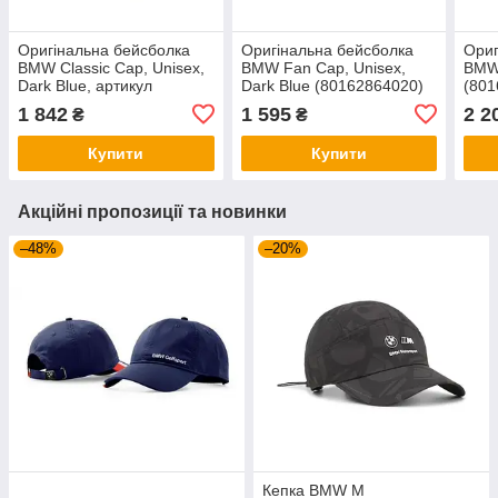
Оригінальна бейсболка
Оригінальна бейсболка
Ориг
BMW Classic Cap, Unisex,
BMW Fan Cap, Unisex,
BMW 
Dark Blue, артикул
Dark Blue (80162864020)
(801
80162463137
1 842
1 595
2 2
₴
₴
Купити
Купити
Акційні пропозиції та новинки
–48%
–20%
Кепка BMW M