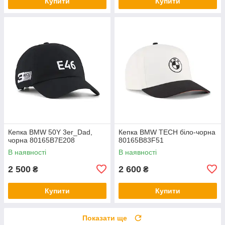
Купити
Купити
Кепка BMW 50Y 3er_Dad,
Кепка BMW TECH бiло-чорна
чорна 80165B7E208
80165B83F51
В наявності
В наявності
2 500
2 600
₴
₴
Купити
Купити
Показати ще