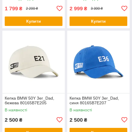
1 799
2 999
₴
₴
2 200 ₴
3 300 ₴
Купити
Купити
Кепка BMW 50Y 3er_Dad,
Кепка BMW 50Y 3er_Dad,
бежева 80165B7E205
синя 80165B7E207
В наявності
В наявності
2 500
2 500
₴
₴