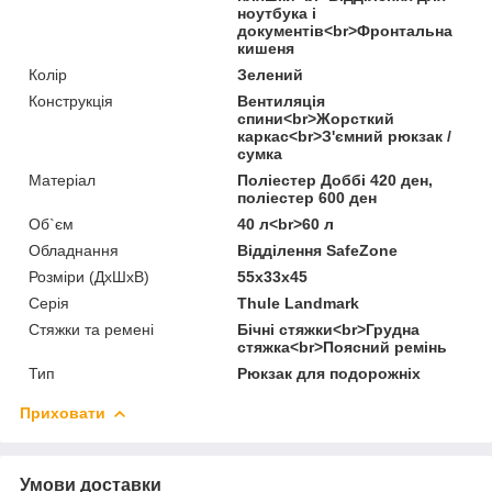
ноутбука і
документів<br>Фронтальна
кишеня
Колір
Зелений
Конструкція
Вентиляція
спини<br>Жорсткий
каркас<br>З'ємний рюкзак /
сумка
Матеріал
Поліестер Доббі 420 ден,
поліестер 600 ден
Об`єм
40 л<br>60 л
Обладнання
Відділення SafeZone
Розміри (ДхШхВ)
55x33x45
Серія
Thule Landmark
Стяжки та ремені
Бічні стяжки<br>Грудна
стяжка<br>Поясний ремінь
Тип
Рюкзак для подорожніх
Приховати
Умови доставки