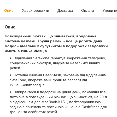
Опис
Характеристики
Доставка
Оплата
Умови п
Опис
Повсякденний рюкзак, що знімається, вбудована
система безпеки, зручні ремені - все це робить дану
модель ідеальним супутником в подорожах завдовжки
навіть в кілька місяців.
Відділення SafeZone гарантує збереження телефону,
сонцезахисних окулярів, шнурів та невеликих цінних
речей
Потайна кишеня CashStash, захована під відділенням
SafeZone, вбереже ваші гроші та паспорт від
кишенькових злодіїв
Вибирайтеся в подорожі на цілий день, поклавши все
потрібне в повсякденний рюкзак, що знімається, на 20 л
з відділенням для MacBook® 15 ", повітропроникною
задньою панеллю та потайною кишенею CashStash для
грошей та особистих речей