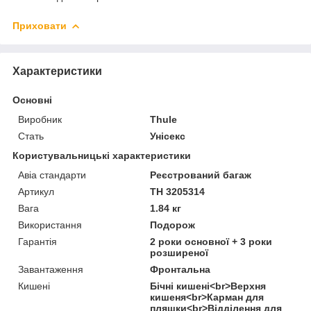
Приховати
Характеристики
Основні
Виробник
Thule
Стать
Унісекс
Користувальницькі характеристики
Авіа стандарти
Реєстрований багаж
Артикул
TH 3205314
Вага
1.84 кг
Використання
Подорож
Гарантія
2 роки основної + 3 роки
розширеної
Завантаження
Фронтальна
Кишені
Бічні кишені<br>Верхня
кишеня<br>Карман для
пляшки<br>Відділення для