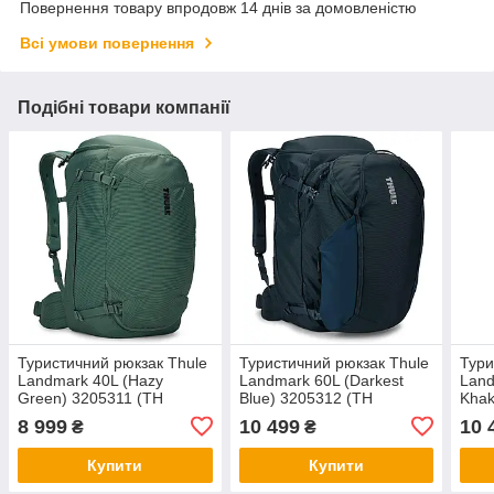
Повернення товару впродовж 14 днів за домовленістю
Всі умови повернення
Подібні товари компанії
Туристичний рюкзак Thule
Туристичний рюкзак Thule
Тури
Landmark 40L (Hazy
Landmark 60L (Darkest
Land
Green) 3205311 (TH
Blue) 3205312 (TH
Khak
3205311)
3205312)
3205
8 999
10 499
10 
₴
₴
Купити
Купити