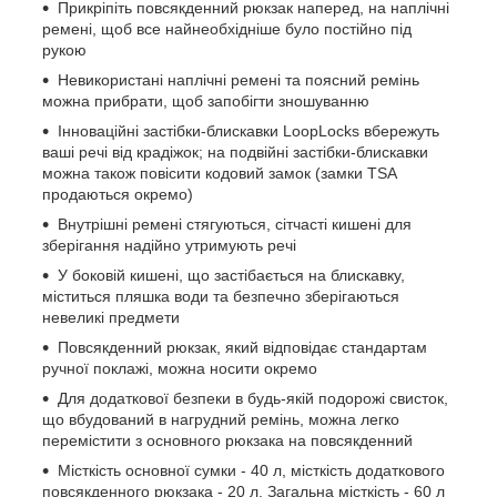
Прикріпіть повсякденний рюкзак наперед, на наплічні
ремені, щоб все найнеобхідніше було постійно під
рукою
Невикористані наплічні ремені та поясний ремінь
можна прибрати, щоб запобігти зношуванню
Інноваційні застібки-блискавки LoopLocks вбережуть
ваші речі від крадіжок; на подвійні застібки-блискавки
можна також повісити кодовий замок (замки TSA
продаються окремо)
Внутрішні ремені стягуються, сітчасті кишені для
зберігання надійно утримують речі
У боковій кишені, що застібається на блискавку,
міститься пляшка води та безпечно зберігаються
невеликі предмети
Повсякденний рюкзак, який відповідає стандартам
ручної поклажі, можна носити окремо
Для додаткової безпеки в будь-якій подорожі свисток,
що вбудований в нагрудний ремінь, можна легко
перемістити з основного рюкзака на повсякденний
Місткість основної сумки - 40 л, місткість додаткового
повсякденного рюкзака - 20 л. Загальна місткість - 60 л