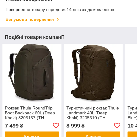
Повернення товару впродовж 14 днів за домовленістю
Всі умови повернення
Подібні товари компанії
Рюкзак Thule RoundTrip
Туристичний рюкзак Thule
Тури
Boot Backpack 60L (Deep
Landmark 40L (Deep
Land
Khaki) 3205157 (TH
Khaki) 3205310 (TH
Blue
3205157)
3205310)
3205
7 499
8 999
10 
₴
₴
Купити
Купити