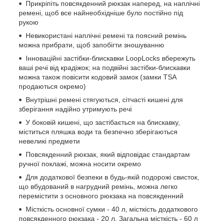
Прикріпіть повсякденний рюкзак наперед, на наплічні
ремені, щоб все найнеобхідніше було постійно під
рукою
Невикористані наплічні ремені та поясний ремінь
можна прибрати, щоб запобігти зношуванню
Інноваційні застібки-блискавки LoopLocks вбережуть
ваші речі від крадіжок; на подвійні застібки-блискавки
можна також повісити кодовий замок (замки TSA
продаються окремо)
Внутрішні ремені стягуються, сітчасті кишені для
зберігання надійно утримують речі
У боковій кишені, що застібається на блискавку,
міститься пляшка води та безпечно зберігаються
невеликі предмети
Повсякденний рюкзак, який відповідає стандартам
ручної поклажі, можна носити окремо
Для додаткової безпеки в будь-якій подорожі свисток,
що вбудований в нагрудний ремінь, можна легко
перемістити з основного рюкзака на повсякденний
Місткість основної сумки - 40 л, місткість додаткового
повсякденного рюкзака - 20 л. Загальна місткість - 60 л