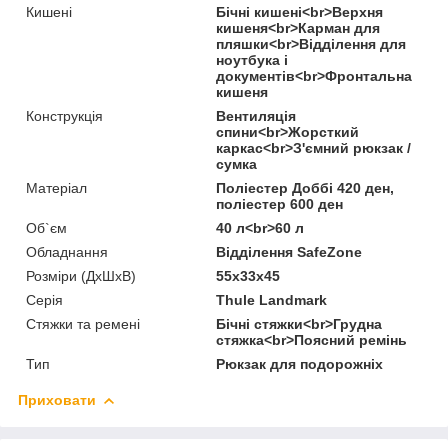
Кишені
Бічні кишені<br>Верхня
кишеня<br>Карман для
пляшки<br>Відділення для
ноутбука і
документів<br>Фронтальна
кишеня
Конструкція
Вентиляція
спини<br>Жорсткий
каркас<br>З'ємний рюкзак /
сумка
Матеріал
Поліестер Доббі 420 ден,
поліестер 600 ден
Об`єм
40 л<br>60 л
Обладнання
Відділення SafeZone
Розміри (ДхШхВ)
55x33x45
Серія
Thule Landmark
Стяжки та ремені
Бічні стяжки<br>Грудна
стяжка<br>Поясний ремінь
Тип
Рюкзак для подорожніх
Приховати