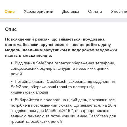
Опис
Характеристики
Доставка
Оплата
Умови п
Опис
Повсякденний рюкзак, що знімається, вбудована
система безпеки, зручні ремені - все це робить дану
модель ідеальним супутником в подорожах завдовжки
навіть в кілька місяців.
Відділення SafeZone гарантує збереження телефону,
сонцезахисних окулярів, шнурів та невеликих цінних
речей
Потайна кишеня CashStash, захована під відділенням
SafeZone, вбереже ваші гроші та паспорт від
кишенькових злодіїв
Вибирайтеся в подорожі на цілий день, поклавши все
потрібне в повсякденний рюкзак, що знімається, на 20 л
з відділенням для MacBook® 15 ", повітропроникною
задньою панеллю та потайною кишенею CashStash для
грошей та особистих речей