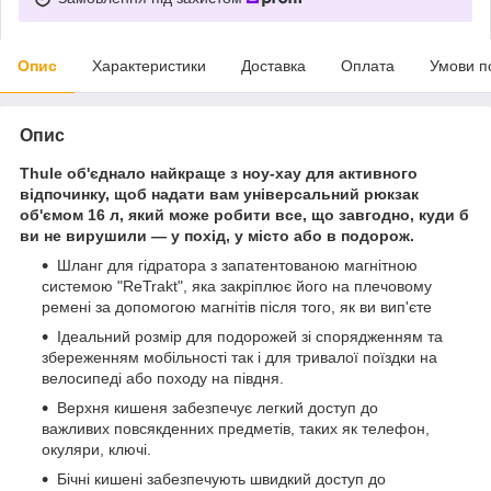
Опис
Характеристики
Доставка
Оплата
Умови п
Опис
Thule об'єднало найкраще з ноу-хау для активного
відпочинку, щоб надати вам універсальний рюкзак
об'ємом 16 л, який може робити все, що завгодно, куди б
ви не вирушили — у похід, у місто або в подорож.
Шланг для гідратора з запатентованою магнітною
системою "ReTrakt", яка закріплює його на плечовому
ремені за допомогою магнітів після того, як ви вип'єте
Ідеальний розмір для подорожей зі спорядженням та
збереженням мобільності так і для тривалої поїздки на
велосипеді або походу на півдня.
Верхня кишеня забезпечує легкий доступ до
важливих повсякденних предметів, таких як телефон,
окуляри, ключі.
Бічні кишені забезпечують швидкий доступ до