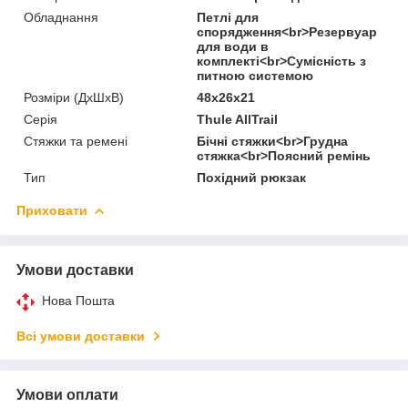
Обладнання
Петлі для
спорядження<br>Резервуар
для води в
комплекті<br>Сумісність з
питною системою
Розміри (ДхШхВ)
48x26x21
Серія
Thule AllTrail
Стяжки та ремені
Бічні стяжки<br>Грудна
стяжка<br>Поясний ремінь
Тип
Похідний рюкзак
Приховати
Умови доставки
Нова Пошта
Всі умови доставки
Умови оплати