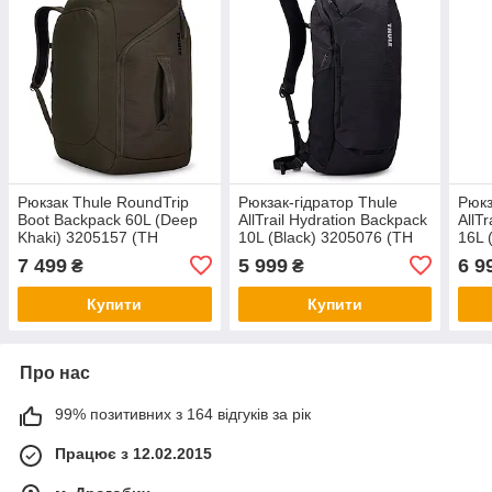
Рюкзак Thule RoundTrip
Рюкзак-гідратор Thule
Рюкз
Boot Backpack 60L (Deep
AllTrail Hydration Backpack
AllT
Khaki) 3205157 (TH
10L (Black) 3205076 (TH
16L 
3205157)
3205076)
3205
7 499
5 999
6 9
₴
₴
Купити
Купити
Про нас
99% позитивних з 164 відгуків за рік
Працює з 12.02.2015