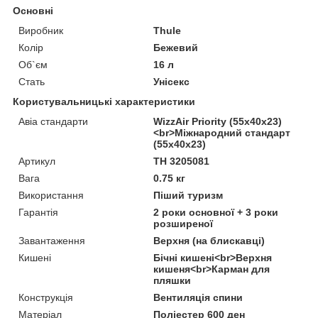
Основні
Виробник
Thule
Колір
Бежевий
Об`єм
16 л
Стать
Унісекс
Користувальницькі характеристики
Авіа стандарти
WizzAir Priority (55x40x23)
<br>Міжнародний стандарт
(55х40х23)
Артикул
TH 3205081
Вага
0.75 кг
Використання
Піший туризм
Гарантія
2 роки основної + 3 роки
розширеної
Завантаження
Верхня (на блискавці)
Кишені
Бічні кишені<br>Верхня
кишеня<br>Карман для
пляшки
Конструкція
Вентиляція спини
Матеріал
Поліестер 600 ден