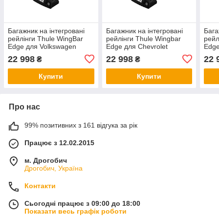
Багажник на інтегровані
Багажник на інтегровані
Бага
рейлінги Thule WingBar
рейлінги Thule Wingbar
рейл
Edge для Volkswagen
Edge для Chevrolet
Edge
Touareg (mkIII) 2018-2023
Equinox EV (mkI) 2023→
(mkV
22 998
22 998
22 
₴
₴
(TH 7214-7214-7206-6053)
(TH 7214-7213-7206-6202)
7213
Купити
Купити
Про нас
99% позитивних з 161 відгука за рік
Працює з 12.02.2015
м. Дрогобич
Дрогобич, Україна
Контакти
Сьогодні працює з 09:00 до 18:00
Показати весь графік роботи