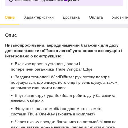
Опис
Характеристики
Доставка
Оплата
Умови п
Опис
Низькопрофільний, аеродинамічний багажник для даху
для виключно тихої їзди з легкої установкою аксесуарів і
інтегрованою конструкцією.
Включає прості в установці опори і
поперечени багажника Thule WingBar Edge
Завдяки технології WindDiffuser рух потоку повітря
порушується, що знижує його опір і рівень шуму, а також
допомагає економити паливо
Внутрішня структура BoxBeam робить дугу багажника
виключно міцною
Фіксується на автомобілі за допомогою замків
системи Thule One-Key (входять в комплект)
Через низьку посадки багажника на автомобілі люк на
даху не завжди можна відкрити; перед відкриттям люка