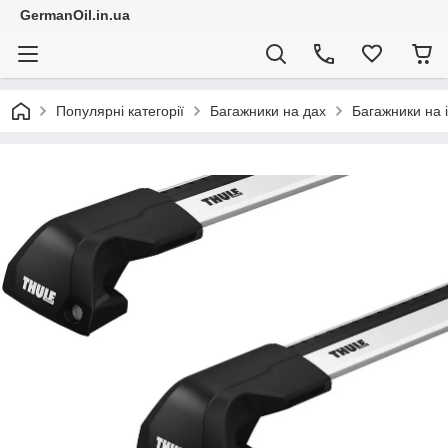
GermanOil.in.ua
Популярні категорії
Багажники на дах
Багажники на і