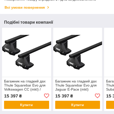
Всі умови повернення
Подібні товари компанії
Багажник на гладкий дах
Багажник на гладкий дах
Бага
Thule Squarebar Evo для
Thule Squarebar Evo для
Thul
Volkswagen CC (mkI) /
Jaguar E-Pace (mkI)
Suba
Passat CC (mkI) 2008-
2017→ (TH 7124-7105-
(сед
15 397
15 397
15 
₴
₴
2017 (TH 7124-7105-5086)
5159)
(mkI
7105
Купити
Купити