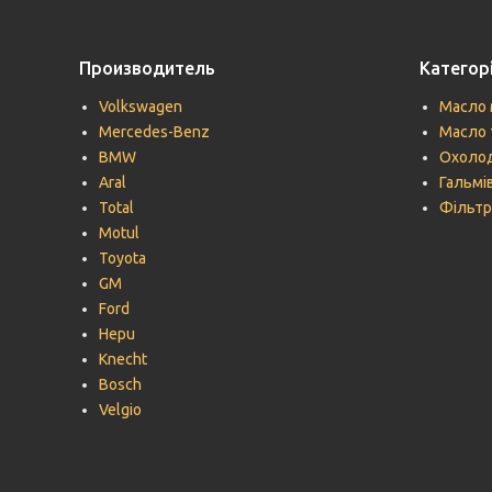
Производитель
Категорі
Volkswagen
Масло 
Mercedes-Benz
Масло 
BMW
Охолод
Aral
Гальмів
Total
Фільтр
Motul
Toyota
GM
Ford
Hepu
Knecht
Bosch
Velgio