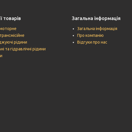
ї товарів
Загальна інформація
моторне
Загальна інформація
трансмісійне
Про компанію
жуючі рідини
Відгуки про нас
ні та гідравлічні рідини
и