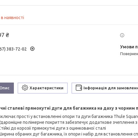
 в наявності
97 ₴
67) 383-72-02
поверне
Опис
Характеристики
Інформація для замовлен
чні сталеві прямокутні дуги для багажника на даху з чорним
Включає прості у встановленні опори та дуги багажника Thule Squar
Удароміцне полімерне покриття забезпечує додаткове зчеплення з
Стійкі до корозії прямокутні дуги з оцинкованої сталі
Ширина обраних дуг багажника, їх опори і набір для встановлення 