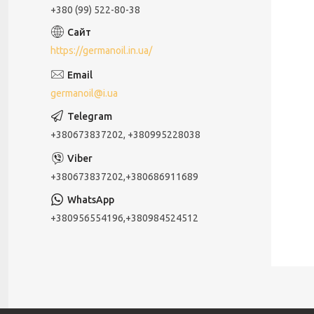
+380 (99) 522-80-38
https://germanoil.in.ua/
germanoil@i.ua
+380673837202, +380995228038
+380673837202,+380686911689
+380956554196,+380984524512