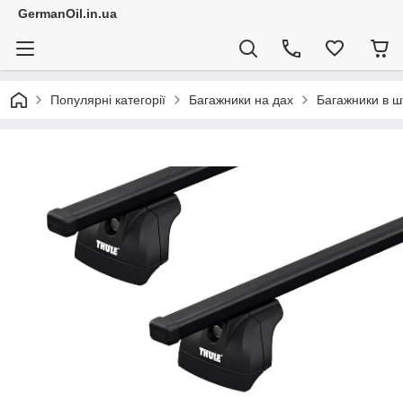
GermanOil.in.ua
Популярні категорії
Багажники на дах
Багажники в ш