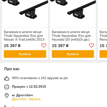
Багажник в штатні місця
Багажник в штатні місця
Бага
Thule Squarebar Evo для
Thule Squarebar Evo для
Thul
Nissan X-Trail (mkIII) 2013-
Hyundai i20 (mkII)(5-дв.)
Rena
2021 (TH 7123-7107-7142)
2014-2020 (TH 7122-7107-
(сед
15 397
15 397
15 
₴
₴
7016)
7122
Купити
Купити
Про нас
99% позитивних з 162 відгуків за рік
Працює з 12.02.2015
м. Дрогобич
Дрогобич, Україна