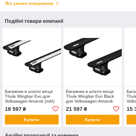
Всі умови повернення
Подібні товари компанії
Багажник в штатні місця
Багажник в штатні місця
Бага
Thule Wingbar Evo для
Thule Wingbar Evo Black
Thul
Volkswagen Amarok (mkI)
для Volkswagen Amarok
Volk
(4-дв.) 2010→ (TH 7113-
(mkI)(4-дв.) 2010→ (TH
(4-д
18 597
21 597
15 
₴
₴
7107-7030)
7113B-7107-7030)
7107
Купити
Купити
Акційні пропозиції та новинки