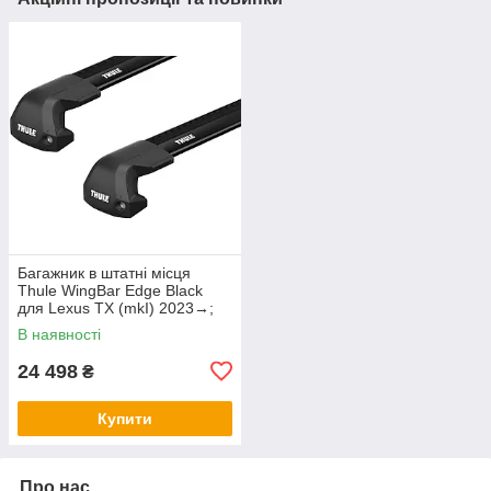
Багажник в штатні місця
Thule WingBar Edge Black
для Lexus TX (mkI) 2023→;
Toyota Grand Highlander (mkI)
В наявності
2023→ (TH
24 498
₴
Купити
Про нас