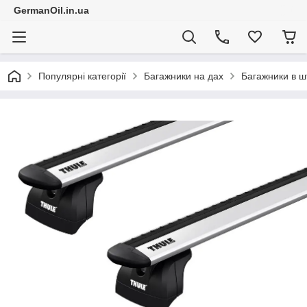
GermanOil.in.ua
Популярні категорії
Багажники на дах
Багажники в ш