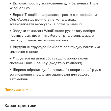
Включає прості у встановленні дуги багажника Thule
WingBar Evo
Верхні Т-подібні направляючі разом з інтерфейсом
QuickAccess дозволяють легко та швидко
встановлювати аксесуари, а потім знімати їх
Завдяки технології WindDiffuser рух потоку повітря
порушується, що знижує його опір та рівень шуму, а
також допомагає економити паливо
Внутрішня структура BoxBeam робить дугу багажника
виключно міцною
Фіксується на автомобілі за допомогою замків
системи Thule One-Key (входять у комплект)
Ширина обраних дуг багажника, їх опори та набір для
встановлення спеціально адаптовані для вашого
автомобіля
Приховати
Характеристики