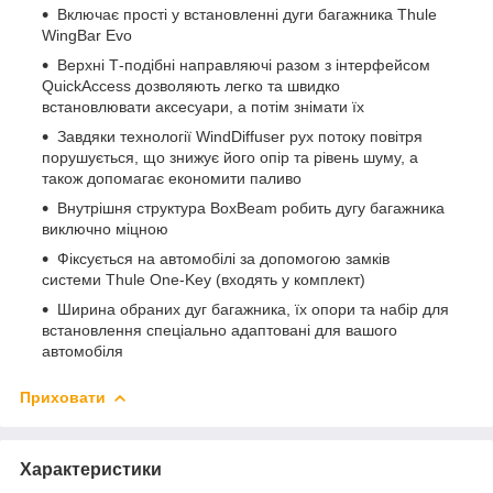
Включає прості у встановленні дуги багажника Thule
WingBar Evo
Верхні Т-подібні направляючі разом з інтерфейсом
QuickAccess дозволяють легко та швидко
встановлювати аксесуари, а потім знімати їх
Завдяки технології WindDiffuser рух потоку повітря
порушується, що знижує його опір та рівень шуму, а
також допомагає економити паливо
Внутрішня структура BoxBeam робить дугу багажника
виключно міцною
Фіксується на автомобілі за допомогою замків
системи Thule One-Key (входять у комплект)
Ширина обраних дуг багажника, їх опори та набір для
встановлення спеціально адаптовані для вашого
автомобіля
Приховати
Характеристики