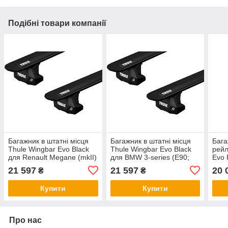
Подібні товари компанії
Багажник в штатні місця
Багажник в штатні місця
Бага
Thule Wingbar Evo Black
Thule Wingbar Evo Black
рейл
для Renault Megane (mkII)
для BMW 3-series (E90;
Evo 
(седан) 2003-2009 (TH
F30) 2004-2019 (TH
753-
21 597
21 597
20 
₴
₴
7112B-7107-7091)
7112B-7107-7002)
4005
Купити
Купити
Про нас