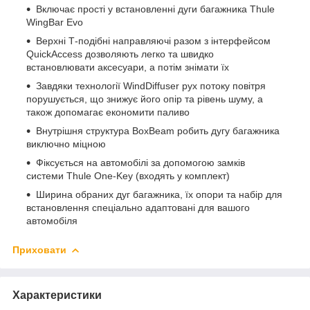
Включає прості у встановленні дуги багажника Thule
WingBar Evo
Верхні Т-подібні направляючі разом з інтерфейсом
QuickAccess дозволяють легко та швидко
встановлювати аксесуари, а потім знімати їх
Завдяки технології WindDiffuser рух потоку повітря
порушується, що знижує його опір та рівень шуму, а
також допомагає економити паливо
Внутрішня структура BoxBeam робить дугу багажника
виключно міцною
Фіксується на автомобілі за допомогою замків
системи Thule One-Key (входять у комплект)
Ширина обраних дуг багажника, їх опори та набір для
встановлення спеціально адаптовані для вашого
автомобіля
Приховати
Характеристики