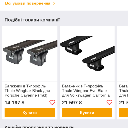
Всі умови повернення
Подібні товари компанії
Багажник в Т-профіль
Багажник в Т-профіль
Бага
Thule Wingbar Black для
Thule Wingbar Evo Black
Thul
Porsche Cayenne (mkI);
для Volkswagen California
для 
Volkswagen Touareg (mkI)
(T7) 2022→ (TH 7112B-
(mkI
14 197
21 597
21 
₴
₴
2002-2010 (TH 960B-753-
7107-7009)
(mkI
3036)
7112
Купити
Купити
Акційні пропозиції та новинки