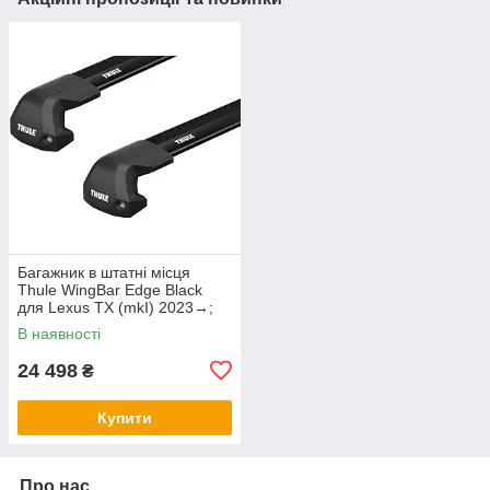
Багажник в штатні місця
Thule WingBar Edge Black
для Lexus TX (mkI) 2023→;
Toyota Grand Highlander (mkI)
В наявності
2023→ (TH
24 498
₴
Купити
Про нас