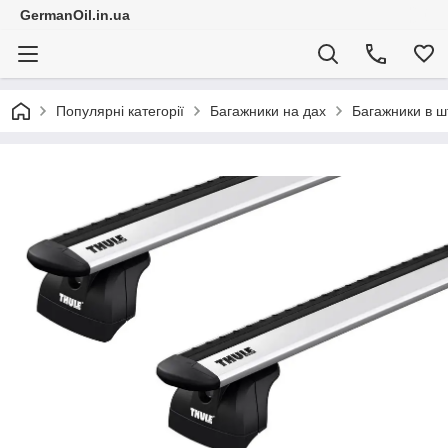
GermanOil.in.ua
Популярні категорії
Багажники на дах
Багажники в ш