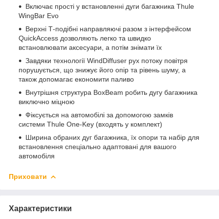
Включає прості у встановленні дуги багажника Thule
WingBar Evo
Верхні Т-подібні направляючі разом з інтерфейсом
QuickAccess дозволяють легко та швидко
встановлювати аксесуари, а потім знімати їх
Завдяки технології WindDiffuser рух потоку повітря
порушується, що знижує його опір та рівень шуму, а
також допомагає економити паливо
Внутрішня структура BoxBeam робить дугу багажника
виключно міцною
Фіксується на автомобілі за допомогою замків
системи Thule One-Key (входять у комплект)
Ширина обраних дуг багажника, їх опори та набір для
встановлення спеціально адаптовані для вашого
автомобіля
Приховати
Характеристики