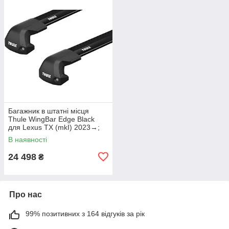
Багажник в штатні місця
Thule WingBar Edge Black
для Lexus TX (mkI) 2023→;
Toyota Grand Highlander (mkI)
В наявності
2023→ (TH
24 498
₴
Про нас
99% позитивних з 164 відгуків за рік