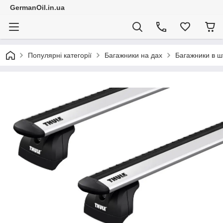
GermanOil.in.ua
Популярні категорії
Багажники на дах
Багажники в ш