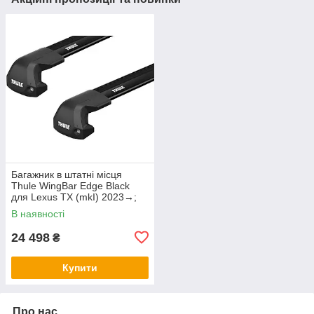
Багажник в штатні місця
Thule WingBar Edge Black
для Lexus TX (mkI) 2023→;
Toyota Grand Highlander (mkI)
В наявності
2023→ (TH
24 498
₴
Купити
Про нас