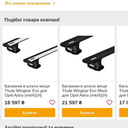
Всі умови повернення
Подібні товари компанії
Багажник в штатні місця
Багажник в штатні місця
Бага
Thule Wingbar Evo для
Thule Wingbar Evo Black
Thul
Opel Astra (mkIII)(H)
для Opel Astra (mkIII)(H)
для 
(хетчбек) 2004-2014 (TH
(хетчбек) 2004-2014 (TH
Cour
18 597
21 597
17 
₴
₴
7111-7107-7089)
7111B-7107-7089)
7112
Купити
Купити
Акційні пропозиції та новинки