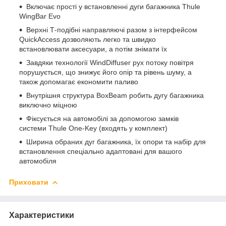
Включає прості у встановленні дуги багажника Thule
WingBar Evo
Верхні Т-подібні направляючі разом з інтерфейсом
QuickAccess дозволяють легко та швидко
встановлювати аксесуари, а потім знімати їх
Завдяки технології WindDiffuser рух потоку повітря
порушується, що знижує його опір та рівень шуму, а
також допомагає економити паливо
Внутрішня структура BoxBeam робить дугу багажника
виключно міцною
Фіксується на автомобілі за допомогою замків
системи Thule One-Key (входять у комплект)
Ширина обраних дуг багажника, їх опори та набір для
встановлення спеціально адаптовані для вашого
автомобіля
Приховати
Характеристики