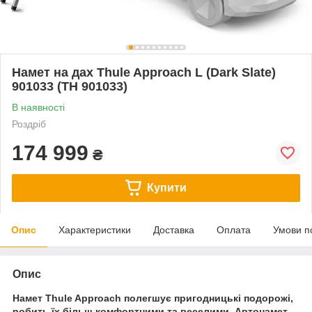
Намет на дах Thule Approach L (Dark Slate)
901033 (TH 901033)
В наявності
Роздріб
174 999
₴
Купити
Опис
Характеристики
Доставка
Оплата
Умови п
Опис
Намет Thule Approach полегшує пригодницькі подорожі,
робить їх більш комфортними та веселими. Автонамет