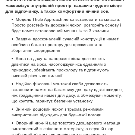
максимізує внутрішній простір, надаючи чудове місце
для відпочинку, а також комфортний нічний сон.
Модель Thule Approach легко встановити та скласти.
Просто розстебніть дорожній чохол, розгорніть основу і
буде намет встановлений менш ніж за 3 хвилини
Завдяки вдосконаленій сучасній конструкції в наметі
особливо багато простору для проживання та
зберігання спорядження
Вікна на даху та панорамні вікна дозволяють
дивитися на зірки, насолоджуючись єднанням з
природою, зберігають прохолоду та підтримують
високий рівень вентиляції.
Надійно фіксовані монтажні скоби дозволяють
встановити намет на багажнику для даху вдвічі швидше,
ніж традиційний намет для даху, а обмежувач моменту,
що крутить, гарантує безпечну установку
Знімний дощовий чохол з трьома режимами
використання підходить для будь-якої погоди.
Опорний нижній шар товстого двошарового матраца
виготовлений із спіненого матеріалу, а верхній шар
зроблений м'яким для розкішного відпочинку на