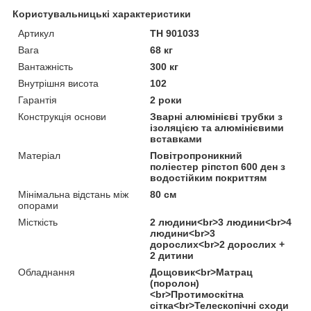
Користувальницькі характеристики
Артикул
TH 901033
Вага
68 кг
Вантажність
300 кг
Внутрішня висота
102
Гарантія
2 роки
Конструкція основи
Зварні алюмінієві трубки з
ізоляцією та алюмінієвими
вставками
Матеріал
Повітропроникний
поліестер ріпстоп 600 ден з
водостійким покриттям
Мінімальна відстань між
80 см
опорами
Місткість
2 людини<br>3 людини<br>4
людини<br>3
дорослих<br>2 дорослих +
2 дитини
Обладнання
Дощовик<br>Матрац
(поролон)
<br>Протимоскітна
сітка<br>Телескопічні сходи