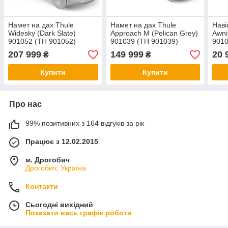
Намет на дах Thule
Намет на дах Thule
Наві
Widesky (Dark Slate)
Approach M (Pelican Grey)
Awni
901052 (TH 901052)
901039 (TH 901039)
9010
207 999
149 999
20 
₴
₴
Купити
Купити
Про нас
99% позитивних з 164 відгуків за рік
Працює з 12.02.2015
м. Дрогобич
Дрогобич, Україна
Контакти
Сьогодні вихідний
Показати весь графік роботи