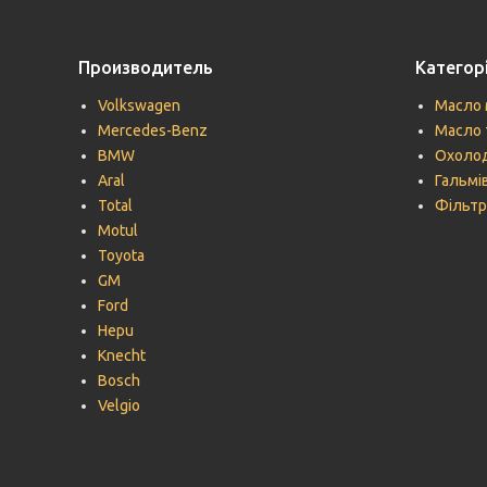
Производитель
Категорі
Volkswagen
Масло 
Mercedes-Benz
Масло 
BMW
Охолод
Aral
Гальмів
Total
Фільтр
Motul
Toyota
GM
Ford
Hepu
Knecht
Bosch
Velgio