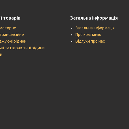
ї товарів
Загальна інформація
моторне
Загальна інформація
трансмісійне
Про компанію
жуючі рідини
Відгуки про нас
ні та гідравлічні рідини
и