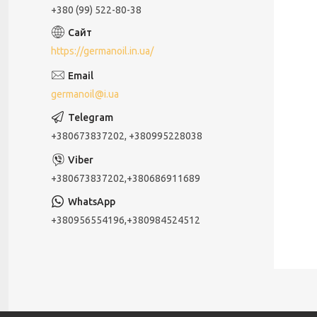
+380 (99) 522-80-38
https://germanoil.in.ua/
germanoil@i.ua
+380673837202, +380995228038
+380673837202,+380686911689
+380956554196,+380984524512