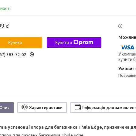
вності
99 ₴
Купити
Купити з
У компан
67) 383-72-02
купити б
поверне
Опис
Характеристики
Інформація для замовлен
а в установці опора для багажника Thule Edge, призначена д
Опори для дахових багажників Thule Edge