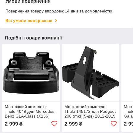
Умови повернення
Повернення товару впродовж 14 днів за домовленістю
Всі умови повернення
Подібні товари компанії
Монтажний комплект
Монтажний комплект
Мон
Thule 4049 для Mercedes-
Thule 145172 для Peugeot
Thul
Benz GLA-Class (X156)
208 (mkI)(5-дв) 2012-2019
Gala
2013-2020; Infiniti QX30
(TH 145172)
Prot
2 999
2 999
2 9
₴
₴
(mkI) 2016-2019 (TH
Wira
184049)
1410