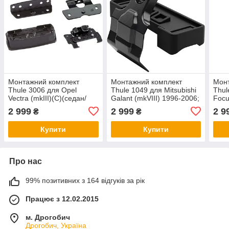
Монтажний комплект
Монтажний комплект
Мон
Thule 3006 для Opel
Thule 1049 для Mitsubishi
Thul
Vectra (mkIII)(C)(седан/
Galant (mkVIII) 1996-2006;
Focu
ліфтбек) 2002-2008 /
Proton Perdana (mkI) /
C-Ma
2 999
2 999
2 9
₴
₴
Signum (mkI) 2003-2008 /
Wira (mkI) 1993-2010 (TH
(TH 
Corsa (mkIV)(D)
141049)
Купити
Купити
Про нас
99% позитивних з 164 відгуків за рік
Працює з 12.02.2015
м. Дрогобич
Дрогобич, Україна