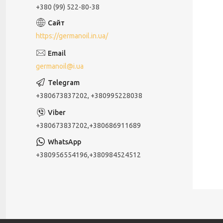
+380 (99) 522-80-38
https://germanoil.in.ua/
germanoil@i.ua
+380673837202, +380995228038
+380673837202,+380686911689
+380956554196,+380984524512