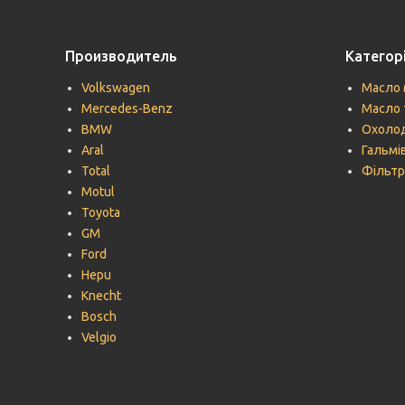
Производитель
Категорі
Volkswagen
Масло 
Mercedes-Benz
Масло 
BMW
Охолод
Aral
Гальмів
Total
Фільтр
Motul
Toyota
GM
Ford
Hepu
Knecht
Bosch
Velgio