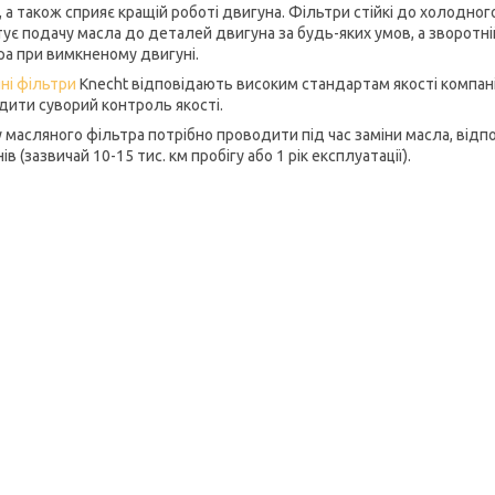
, а також сприяє кращій роботі двигуна. Фільтри стійкі до холодног
тує подачу масла до деталей двигуна за будь-яких умов, а зворот
ра при вимкненому двигуні.
ні фільтри
Knecht відповідають високим стандартам якості компані
дити суворий контроль якості.
у масляного фільтра потрібно проводити під час заміни масла, від
ів (зазвичай 10-15 тис. км пробігу або 1 рік експлуатації).