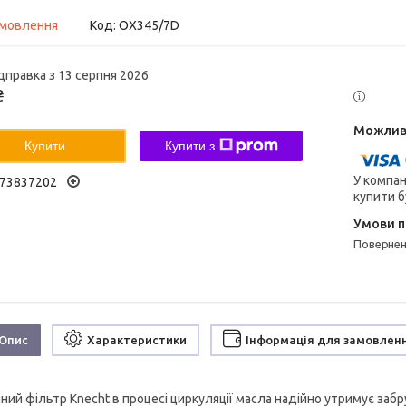
амовлення
Код:
OX345/7D
дправка з 13 серпня 2026
₴
Купити
Купити з
У компан
73837202
купити б
поверне
Опис
Характеристики
Інформація для замовлен
ний ф
ільтр
Knecht в процесі циркуляції масла надійно утримує заб