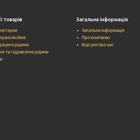
ї товарів
Загальна інформація
моторне
Загальна інформація
трансмісійне
Про компанію
жуючі рідини
Відгуки про нас
ні та гідравлічні рідини
и