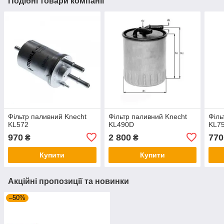
Подібні товари компанії
Фільтр паливний Knecht
Фільтр паливний Knecht
Філь
KL572
KL490D
KL7
970
2 800
770
₴
₴
Купити
Купити
Акційні пропозиції та новинки
–50%