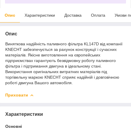
Опис
Характеристики
Доставка
Оплата
Умови п
Опис
Виняткова надійність паливного фільтра KL147D від компанії
KNECHT забезпечується за рахунок конструкції і сучасних
матеріалів. Якісне виготовлення на європейських
підприємствах гарантують безвідмовну роботу паливного
фільтра і підтримання двигуна в ідеальному стані.
Використання оригінальних витратних матеріалів під
торгівельну маркою KNECHT сприяє надійній і довговічною
роботі двигуна Вашого автомобіля.
Приховати
Характеристики
Основні