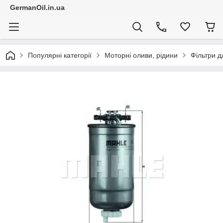
GermanOil.in.ua
Популярні категорії
Моторні оливи, рідини
Фільтри д