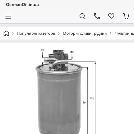
GermanOil.in.ua
Популярні категорії
Моторні оливи, рідини
Фільтри д