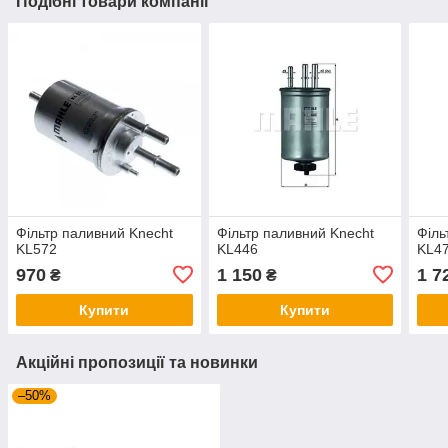
Подібні товари компанії
Фільтр паливний Knecht
Фільтр паливний Knecht
Філь
KL572
KL446
KL4
970
1 150
1 7
₴
₴
Купити
Купити
Акційні пропозиції та новинки
–50%