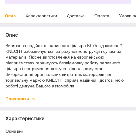
Опис
Характеристики
Доставка
Оплата
Умови п
Опис
Виняткова надійність паливного фільтра KL75 від компанії
KNECHT забезпечується за рахунок конструкції і сучасних
матеріалів. Якісне виготовлення на європейських
підприємствах гарантують безвідмовну роботу паливного
фільтра і підтримання двигуна в ідеальному стані.
Використання оригінальних витратних матеріалів під
торгівельну маркою KNECHT сприяє надійній і довговічною
роботі двигуна Вашого автомобіля.
Приховати
Характеристики
Основні