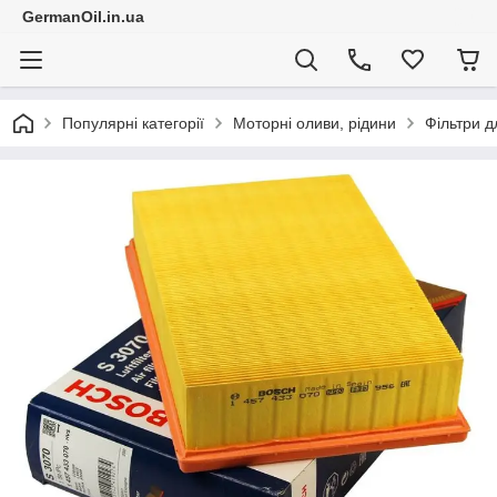
GermanOil.in.ua
Популярні категорії
Моторні оливи, рідини
Фільтри д