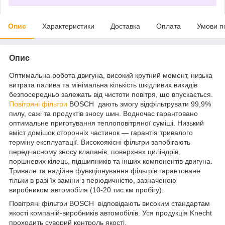
Опис
Характеристики
Доставка
Оплата
Умови п
Опис
Оптимальна робота двигуна, високий крутний момент, низька
витрата палива та мінімальна кількість шкідливих викидів
безпосередньо залежать від чистоти повітря, що впускається.
Повітряні фільтри
BOSCH дають змогу відфільтрувати 99,9%
пилу, сажі та продуктів зносу шин. Водночас гарантовано
оптимальне приготування теплоповітряної суміші. Низький
вміст домішок сторонніх частинок — гарантія тривалого
терміну експлуатації. Високоякісні фільтри запобігають
передчасному зносу клапанів, поверхнях циліндрів,
поршневих кілець, підшипників та інших компонентів двигуна.
Тривале та надійне функціонування фільтрів гарантоване
тільки в разі їх заміни з періодичністю, зазначеною
виробником автомобіля (10-20 тис.км пробігу).
Повітряні фільтри BOSCH відповідають високим стандартам
якості компаній-виробників автомобілів. Уся продукція Knecht
проходить суворий контроль якості.