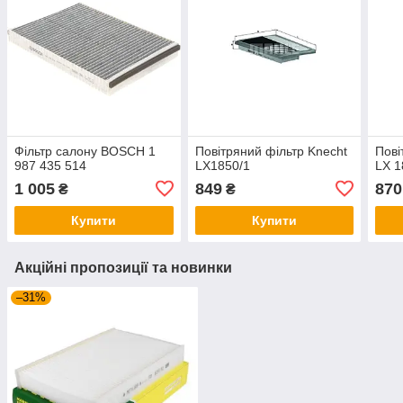
Фільтр салону BOSCH 1
Повітряний фільтр Knecht
Пові
987 435 514
LX1850/1
LX 1
1 005
849
870
₴
₴
Купити
Купити
Акційні пропозиції та новинки
–31%