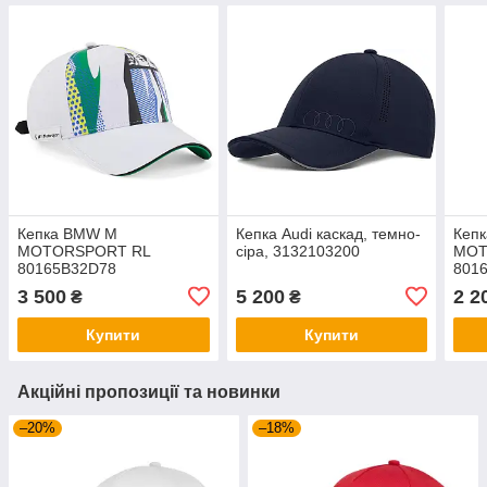
Кепка BMW M
Кепка Audi каскад, темно-
Кеп
MOTORSPORT RL
сіра, 3132103200
MOT
80165B32D78
801
3 500
5 200
2 2
₴
₴
Купити
Купити
Акційні пропозиції та новинки
–20%
–18%