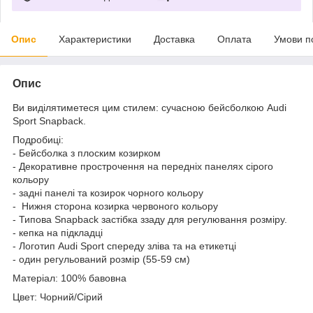
Опис
Характеристики
Доставка
Оплата
Умови п
Опис
Ви виділятиметеся цим стилем: сучасною бейсболкою Audi
Sport Snapback.
Подробиці:
- Бейсболка з плоским козирком
- Декоративне прострочення на передніх панелях сірого
кольору
- задні панелі та козирок чорного кольору
- Нижня сторона козирка червоного кольору
- Типова Snapback застібка ззаду для регулювання розміру.
- кепка на підкладці
- Логотип Audi Sport спереду зліва та на етикетці
- один регульований розмір (55-59 см)
Матеріал: 100% бавовна
Цвет: Чорний/Сірий