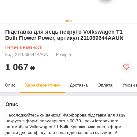
Підставка для яєць некруто Volkswagen T1
Bulli Flower Power, артикул 211069644AAUN
Немає в наявності
Код: 211069644AAUN
Роздріб
1 067
₴
Опис
Характеристики
Доставка
Оплата
Умови 
Опис
Насолоджуйтесь сніданком! Фарфорова підставка для яєць
некруто в формі популярного в 60-70-і роки історичного
автомобіля Volkswagen Т1 Bulli. Кришка виконана в формі
дошки для серфінгу, але вона одночасно є і сільницею!