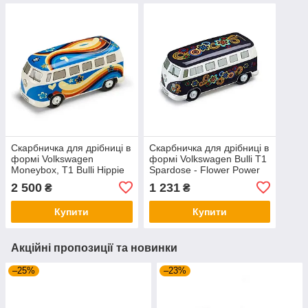
Скарбничка для дрібниці в
Скарбничка для дрібниці в
формі Volkswagen
формі Volkswagen Bulli T1
Moneybox, T1 Bulli Hippie
Spardose - Flower Power
Bus, артикул
Dark, Moneybox, артикул
2 500
1 231
₴
₴
7E908770918R
211087709E
Купити
Купити
Акційні пропозиції та новинки
–25%
–23%