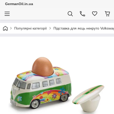
GermanOil.in.ua
Популярні категорії
Підставка для яєць некруто Volkswa