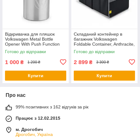
Відкривачка для пляшок
Складаний контейнер в
Volkswagen Metal Bottle
багажник Volkswagen
Opener With Push Function
Foldable Container, Anthracite,
NM, артикул
артикул 5H0061104
Готово до відправки
Готово до відправки
000087703LTJKA
1 000
2 899
₴
₴
1 200 ₴
3 300 ₴
Купити
Купити
Про нас
99% позитивних з 162 відгуків за рік
Працює з 12.02.2015
м. Дрогобич
Дрогобич, Україна