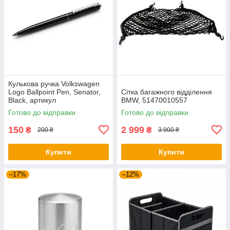
Кулькова ручка Volkswagen
Logo Ballpoint Pen, Senator,
Сітка багажного відділення
Black, артикул
BMW, 51470010557
000087703ME041
Готово до відправки
Готово до відправки
150
2 999
₴
₴
200 ₴
3 900 ₴
Купити
Купити
–17%
–12%