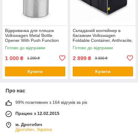
Відкривачка для пляшок
Складаний контейнер в
Volkswagen Metal Bottle
багажник Volkswagen
Opener With Push Function
Foldable Container, Anthracite,
NM, артикул
артикул 5H0061104
Готово до відправки
Готово до відправки
000087703LTJKA
1 000
2 899
₴
₴
1 200 ₴
3 300 ₴
Купити
Купити
Про нас
99% позитивних з 164 відгуків за рік
Працює з 12.02.2015
м. Дрогобич
Дрогобич, Україна