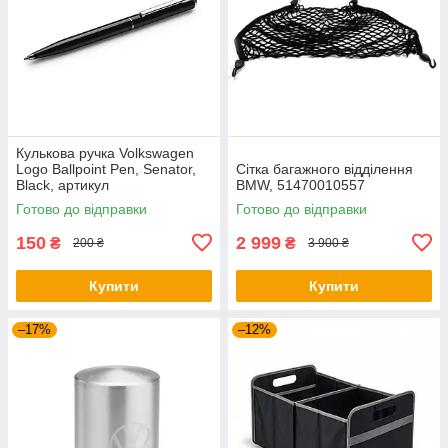
Кулькова ручка Volkswagen
Logo Ballpoint Pen, Senator,
Сітка багажного відділення
Black, артикул
BMW, 51470010557
000087703ME041
Готово до відправки
Готово до відправки
150
2 999
₴
₴
200 ₴
3 900 ₴
Купити
Купити
–17%
–12%