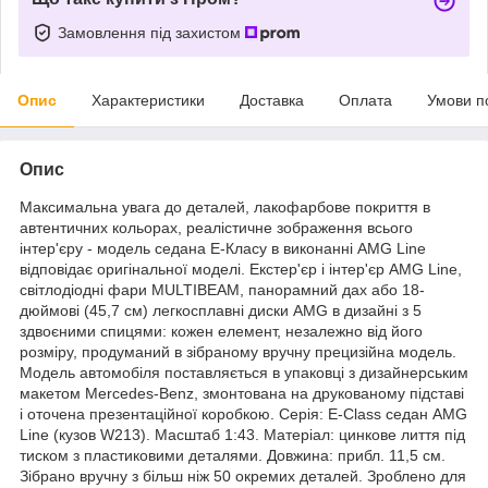
Замовлення під захистом
Опис
Характеристики
Доставка
Оплата
Умови п
Опис
Максимальна увага до деталей, лакофарбове покриття в
автентичних кольорах, реалістичне зображення всього
інтер'єру - модель седана Е-Класу в виконанні AMG Line
відповідає оригінальної моделі. Екстер'єр і інтер'єр AMG Line,
світлодіодні фари MULTIBEAM, панорамний дах або 18-
дюймові (45,7 см) легкосплавні диски AMG в дизайні з 5
здвоєними спицями: кожен елемент, незалежно від його
розміру, продуманий в зібраному вручну прецизійна модель.
Модель автомобіля поставляється в упаковці з дизайнерським
макетом Mercedes-Benz, змонтована на друкованому підставі
і оточена презентаційної коробкою. Серія: E-Class седан AMG
Line (кузов W213). Масштаб 1:43. Матеріал: цинкове лиття під
тиском з пластиковими деталями. Довжина: прибл. 11,5 см.
Зібрано вручну з більш ніж 50 окремих деталей. Зроблено для