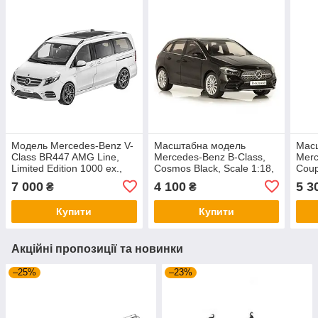
Модель Mercedes-Benz V-
Масштабна модель
Мас
Class BR447 AMG Line,
Mercedes-Benz B-Class,
Merc
Limited Edition 1000 ex.,
Cosmos Black, Scale 1:18,
Coup
Mountain Crystal White,
артикул B66960459
Scal
7 000
4 100
5 3
₴
₴
1:18 Scale,
B66
Купити
Купити
Акційні пропозиції та новинки
–25%
–23%