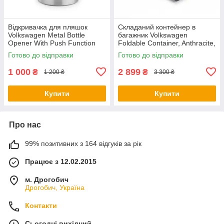
Відкривачка для пляшок
Складаний контейнер в
Volkswagen Metal Bottle
багажник Volkswagen
Opener With Push Function
Foldable Container, Anthracite,
NM, артикул
артикул 5H0061104
Готово до відправки
Готово до відправки
000087703LTJKA
1 000
2 899
₴
₴
1 200 ₴
3 300 ₴
Купити
Купити
Про нас
99% позитивних з 164 відгуків за рік
Працює з 12.02.2015
м. Дрогобич
Дрогобич, Україна
Контакти
Сьогодні вихідний