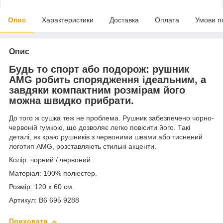
Опис
Характеристики
Доставка
Оплата
Умови п
Опис
Будь то спорт або подорож: рушник
AMG робить спорядження ідеальним, а
завдяки компактним розмірам його
можна швидко прибрати.
До того ж сушка теж не проблема. Рушник забезпечено чорно-
червоній гумкою, що дозволяє легко повісити його. Такі
деталі, як краю рушників з червоними швами або тиснений
логотип AMG, розставляють стильні акценти.
Колір: чорний / червоний.
Матеріал: 100% поліестер.
Розмір: 120 х 60 см.
Артикул: B6 695 9288
Приховати