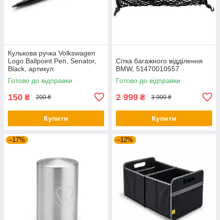
Кулькова ручка Volkswagen
Logo Ballpoint Pen, Senator,
Сітка багажного відділення
Black, артикул
BMW, 51470010557
000087703ME041
Готово до відправки
Готово до відправки
150
2 999
₴
₴
200 ₴
3 900 ₴
Купити
Купити
–17%
–12%