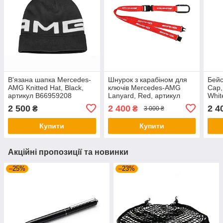
В'язана шапка Mercedes-
Шнурок з карабіном для
Бей
AMG Knitted Hat, Black,
ключів Mercedes-AMG
Cap,
артикул B66959208
Lanyard, Red, артикул
Whit
B66959266
B66
2 500
2 400
2 4
₴
₴
3 000 ₴
Купити
Купити
Акційні пропозиції та новинки
–25%
–23%