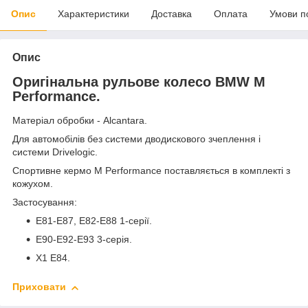
Опис
Характеристики
Доставка
Оплата
Умови п
Опис
Оригінальна рульове колесо BMW M
Performance.
Матеріал обробки - Alcantara.
Для автомобілів без системи дводискового зчеплення і
системи Drivelogic.
Спортивне кермо M Performance поставляється в комплекті з
кожухом.
Застосування:
E81-E87, E82-E88 1-серії.
E90-E92-E93 3-серія.
X1 E84.
Приховати