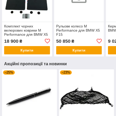
Комплект чорних
Рульове колесо M
Керм
велюрових коврики M
Performance для BMW X5
BMW
Performance для BMW X5
F15
(G05), артикул
18 900
50 850
9 0
₴
₴
51472457268
Купити
Купити
Акційні пропозиції та новинки
–25%
–23%