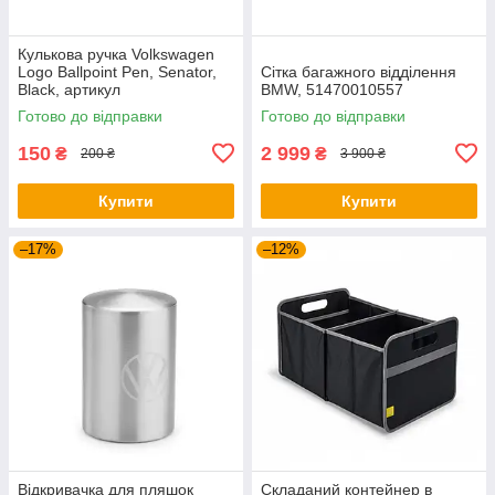
Кулькова ручка Volkswagen
Logo Ballpoint Pen, Senator,
Сітка багажного відділення
Black, артикул
BMW, 51470010557
000087703ME041
Готово до відправки
Готово до відправки
150
2 999
₴
₴
200 ₴
3 900 ₴
Купити
Купити
–17%
–12%
Відкривачка для пляшок
Складаний контейнер в