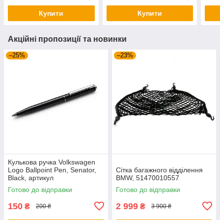
Купити
Купити
Акційні пропозиції та новинки
–25%
–23%
Кулькова ручка Volkswagen
Logo Ballpoint Pen, Senator,
Сітка багажного відділення
Black, артикул
BMW, 51470010557
000087703ME041
Готово до відправки
Готово до відправки
150
2 999
₴
₴
200 ₴
3 900 ₴