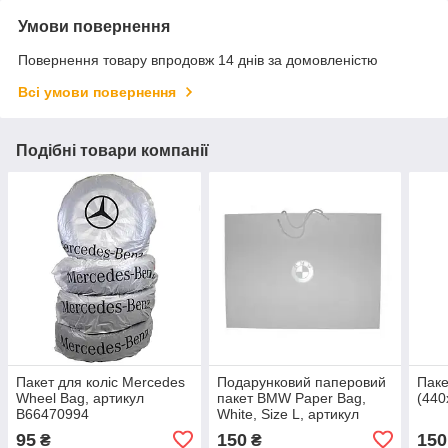
Умови повернення
Повернення товару впродовж 14 днів за домовленістю
Всі умови повернення
Подібні товари компанії
Пакет для коліс Mercedes
Подарунковий паперовий
Паке
Wheel Bag, артикул
пакет BMW Paper Bag,
(44
B66470994
White, Size L, артикул
80502452052
95
150
150
₴
₴