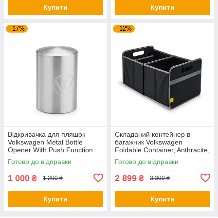
Купити
Купити
–17%
–12%
Відкривачка для пляшок
Складаний контейнер в
Volkswagen Metal Bottle
багажник Volkswagen
Opener With Push Function
Foldable Container, Anthracite,
NM, артикул
артикул 5H0061104
Готово до відправки
Готово до відправки
000087703LTJKA
1 000
2 899
₴
₴
1 200 ₴
3 300 ₴
Купити
Купити