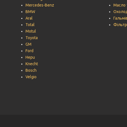
Mercedes-Benz
Масло 
BMW
Охолод
Aral
Гальмів
Total
Фільтр
Motul
Toyota
GM
Ford
Hepu
Knecht
Bosch
Velgio