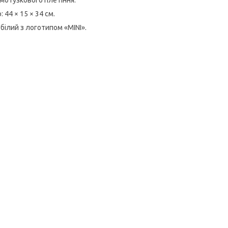
 мотузкового плетіння.
: 44 × 15 × 34 см.
 білий з логотипом «MINI».