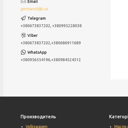
germanoil@i.ua
+380673837202, +380995228038
+380673837202,+380686911689
+380956554196,+380984524512
Производитель
Категорі
Volkswagen
Масло 