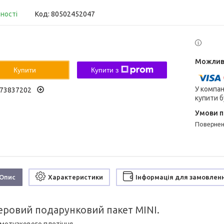
вності
Код:
80502452047
Купити
Купити з
У компан
73837202
купити б
поверне
Опис
Характеристики
Інформація для замовлен
еровий подарунковий пакет MINI.