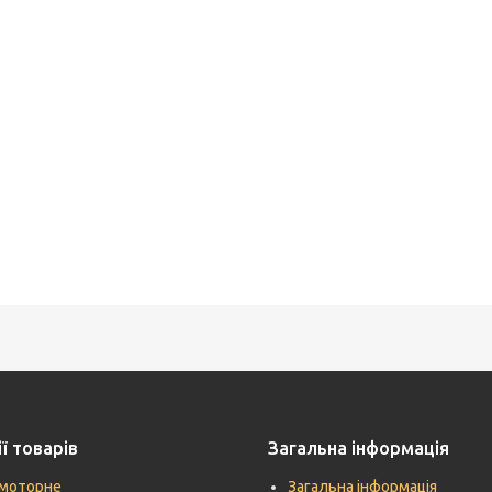
ї товарів
Загальна інформація
моторне
Загальна інформація