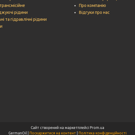
трансмісійне
Про компанію
жуючі рідини
Відгуки про нас
ні та гідравлічні рідини
и
Сайт створений на маркетплейсі
Prom.ua
GermanOil |
Поскаржитися на контент
|
Політика конфіденційності