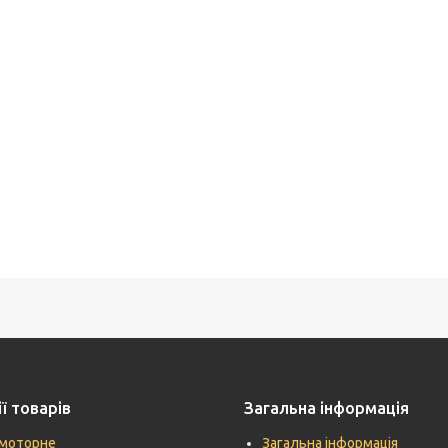
ї товарів
Загальна інформація
моторне
Загальна інформація