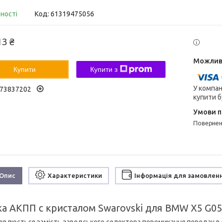
вності
Код:
61319475056
13 ₴
Купити
Купити з
У компан
73837202
купити б
поверне
Опис
Характеристики
Інформація для замовлен
а АКПП c кристалом Swarovski для BMW X5 G05 /