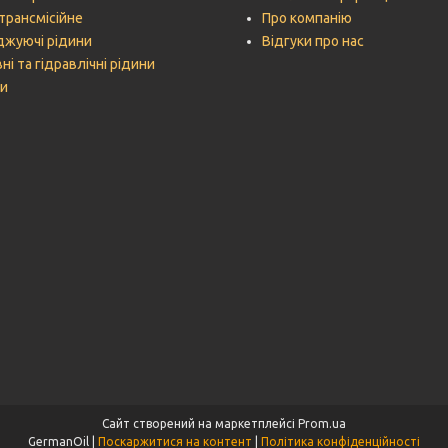
трансмісійне
Про компанію
жуючі рідини
Відгуки про нас
ні та гідравлічні рідини
и
Сайт створений на маркетплейсі
Prom.ua
GermanOil |
Поскаржитися на контент
|
Політика конфіденційності