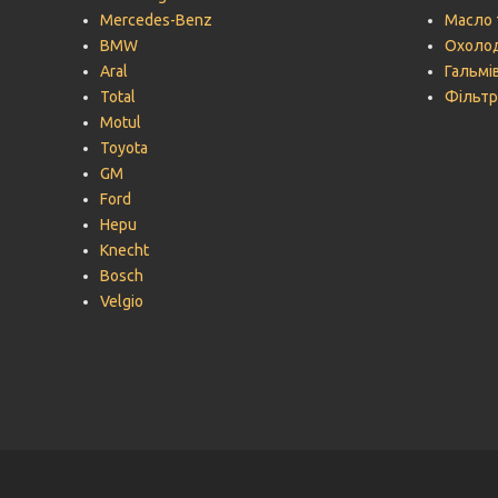
Mercedes-Benz
Масло 
BMW
Охолод
Aral
Гальмів
Total
Фільтр
Motul
Toyota
GM
Ford
Hepu
Knecht
Bosch
Velgio