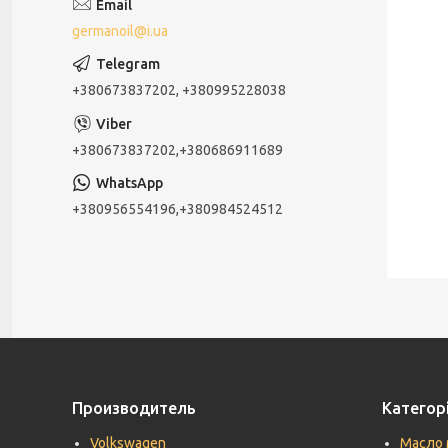
germanoil@i.ua
+380673837202, +380995228038
+380673837202,+380686911689
+380956554196,+380984524512
Производитель
Категорі
Volkswagen
Масло 